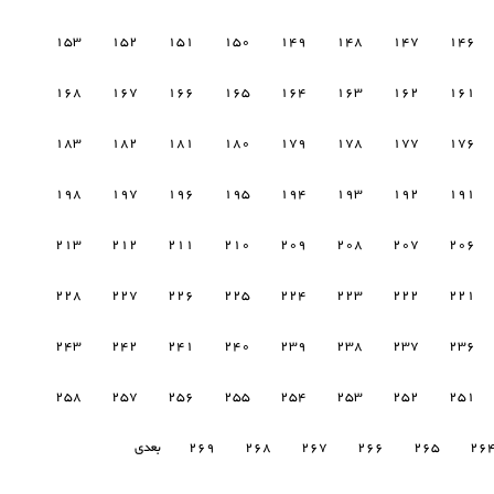
153
152
151
150
149
148
147
146
168
167
166
165
164
163
162
161
183
182
181
180
179
178
177
176
198
197
196
195
194
193
192
191
213
212
211
210
209
208
207
206
228
227
226
225
224
223
222
221
243
242
241
240
239
238
237
236
258
257
256
255
254
253
252
251
26
265
266
267
268
269
بعدی