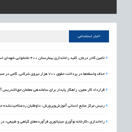
1405/05/16
اشتغال و کارآفرینی
رئیس مرکز منابع انسا
1405/05/16
اشتغال و کارآفرینی
راه‌اندازی «کارخانه نو
1405/05/16
اشتغال و کارآفرینی
رسیدن مجوز ایجاد «سن
اخبار استخدامی
»
تأمین کادر درمان، کلید راه‌اندازی بیمارستان ۴۰۰ تختخوابی شهدای اسلامشهر
»
حذف واسطه‌ها در پرداخت حقوق ۷۰۰ هزار نیروی شرکتی، گامی در مسیر عدالت اداری
»
قرارداد کار معین، راهکار پایدار برای ساماندهی معلمان حق‌التدریس آز
»
رئیس مرکز منابع انسانی آموزش‌وپرورش: داوطلبان ردصلاحیت‌شده ح
»
راه‌اندازی «کارخانه نوآوری مینیاتوری فرآورده‌های گیاهی و طبیعی» در