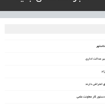
نی آموزش‌وپرورش: داوطلبان ردصلاحیت‌شده حق اعتراض دارند
آوری مینیاتوری فرآورده‌های گیاهی و طبیعی» در دستور کار معاونت علمی
دباکس» به نهادهای توسعه‌ای و صنفی
اد
ق اعتراض دارند
 دستور کار معاونت علمی