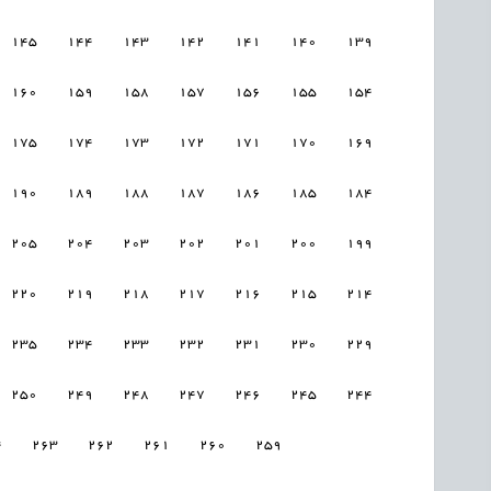
145
144
143
142
141
140
139
160
159
158
157
156
155
154
175
174
173
172
171
170
169
190
189
188
187
186
185
184
205
204
203
202
201
200
199
220
219
218
217
216
215
214
235
234
233
232
231
230
229
250
249
248
247
246
245
244
4
263
262
261
260
259