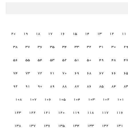
20
19
18
17
16
15
14
13
12
11
38
37
36
35
34
33
32
31
30
2
56
55
54
53
52
51
50
49
48
4
74
73
72
71
70
69
68
67
66
6
92
91
90
89
88
87
86
85
84
8
108
107
106
105
104
103
102
101
123
122
121
120
119
118
117
116
138
137
136
135
134
133
132
131