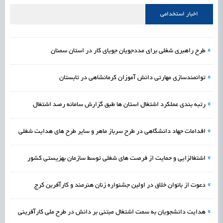
علمی
رسیدن مجوز ایجاد «سندباکس» به نهادهای توسعه‌ای و صنفی
1405/05/15
اشتغال و کارآفرینی
اخبار استخدامی
»
طرح راهبری شغلی برای مددجویان جویای کار در استان سمنان
»
توانمندسازی مهارتی دانش آموزان کرمانشاهی در تابستان
»
رتبه بندی عملکرد اشتغال استان ها طبق گزارش سامانه رصد اشتغال
»
اقدامات جهاد دانشگاهی در طرح سرباز ماهر و سایر طرح های هدایت شغلی
»
اشتغالزایی و حمایت از فرصت های شغلی توسط سازمان بهزیستی کشور
»
دعوت از بانوان خلاق در اولین جشنواره زنان هنرمند و کارآفرین کرج
»
هدایت دانشجویان به سمت اشتغال مبتنی بر دانش در طرح ملی کارآفرینی