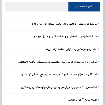
راه‌اندازی «کارخانه نوآوری مینیاتوری فرآورده‌های گیاهی و طبیعی» در دستور کار معاونت
1405/05/15
اشتغال و کارآفرینی
اخبار استخدامی
علمی
رسیدن مجوز ایجاد «سندباکس» به نهادهای توسعه‌ای و صنفی
1405/05/15
اشتغال و کارآفرینی
»
برنامه های دکتر روحانی برای ایجاد اشتغال در سال جاری
»
شرایط وام خود اشتغالی و وام اشتغال در منزل 1394
»
آبادان و خرمشهر به عنوان منطقه آزاد اروند
»
کاهش 20 درصدی هزینه بیمه تکمیلی بازنشستگان تأمین اجتماعی
»
اشتغال 18 هزار نفر در شهرک های صنعتی سطح استان کردستان
»
اختصاص 240 میلیارد ریال برای اجرای طرحهای مشاغل روستایی
»
اعلام نتایج آزمون وکالت