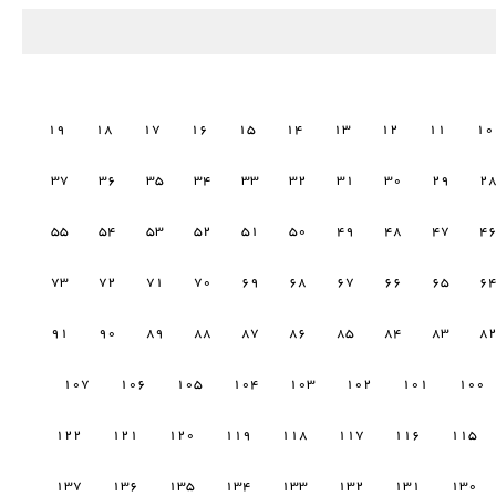
19
18
17
16
15
14
13
12
11
10
37
36
35
34
33
32
31
30
29
2
55
54
53
52
51
50
49
48
47
4
73
72
71
70
69
68
67
66
65
6
91
90
89
88
87
86
85
84
83
8
107
106
105
104
103
102
101
100
122
121
120
119
118
117
116
115
137
136
135
134
133
132
131
130