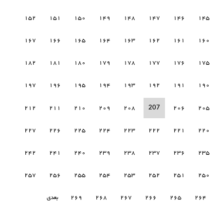
152
151
150
149
148
147
146
145
167
166
165
164
163
162
161
160
182
181
180
179
178
177
176
175
197
196
195
194
193
192
191
190
207
212
211
210
209
208
206
205
227
226
225
224
223
222
221
220
242
241
240
239
238
237
236
235
257
256
255
254
253
252
251
250
264
265
266
267
268
269
بعدی