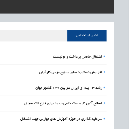
1405/05/16
اشتغال و کارآفرینی
راه‌اندازی «کارخانه نو
1405/05/16
اشتغال و کارآفرینی
رسیدن مجوز ایجاد «سن
اخبار استخدامی
»
اشتغال حاصل پرداخت وام نیست
»
افزایش دستمزد سایر سطوح مزدی کارگران
»
رشد 13 پله ای ایران در بین 137 کشور جهان
»
اصلاح آئین نامه استخدامی جدید برای فارغ التحصیلان
»
سرمایه گذاری در حوزه آموزش های مهارتی جهت اشتغال