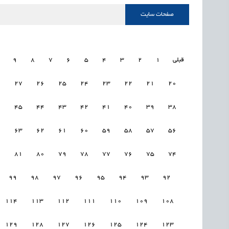
صفحات سایت
قبلی
1
2
3
4
5
6
7
8
9
8
27
26
25
24
23
22
21
20
6
45
44
43
42
41
40
39
38
4
63
62
61
60
59
58
57
56
2
81
80
79
78
77
76
75
74
99
98
97
96
95
94
93
92
114
113
112
111
110
109
108
129
128
127
126
125
124
123