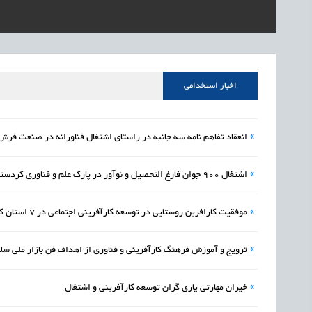
1405/05/16
اشتغال و کارآفرینی
رئیس مرکز منابع انسا
1405/05/16
اشتغال و کارآفرینی
راه‌اندازی «کارخانه نو
1405/05/16
اشتغال و کارآفرینی
رسیدن مجوز ایجاد «سن
اخبار استخدامی
»
انعقاد تفاهم نامه سه جانبه در راستای اشتغال فناورانه در صنعت فرش
»
اشتغال 900 جوان فارغ التحصیل و نوآور در پارک علم و فناوری کردستان
»
موفقیت کارافرین روستایی در توسعه کارآفرینی اجتماعی در ۷ استان کشور
»
ترویج و آموزش فرهنگ کارآفرینی و فناوری از اهداف فن بازار ملی سل
»
خیران مهارتی یاری گران توسعه کارآفرینی و اشتغال