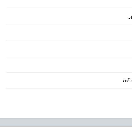
ر
ه آهن