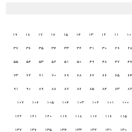
19
18
17
16
15
14
13
12
11
10
37
36
35
34
33
32
31
30
29
2
55
54
53
52
51
50
49
48
47
4
73
72
71
70
69
68
67
66
65
6
91
90
89
88
87
86
85
84
83
8
107
106
105
104
103
102
101
100
122
121
120
119
118
117
116
115
137
136
135
134
133
132
131
130