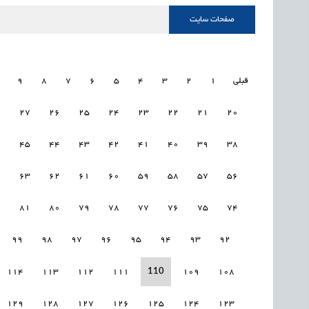
صفحات سایت
قبلی
1
2
3
4
5
6
7
8
9
8
27
26
25
24
23
22
21
20
6
45
44
43
42
41
40
39
38
4
63
62
61
60
59
58
57
56
2
81
80
79
78
77
76
75
74
99
98
97
96
95
94
93
92
110
114
113
112
111
109
108
129
128
127
126
125
124
123