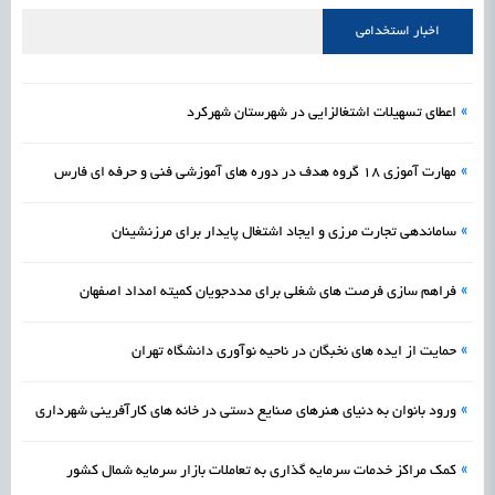
علمی
رسیدن مجوز ایجاد «سندباکس» به نهادهای توسعه‌ای و صنفی
1405/05/17
اشتغال و کارآفرینی
اخبار استخدامی
»
اعطای تسهیلات اشتغالزایی در شهرستان شهرکرد
»
مهارت آموزی 18 گروه هدف در دوره های آموزشی فنی و حرفه ای فارس
»
ساماندهی تجارت مرزی و ایجاد اشتغال پایدار برای مرزنشینان
»
فراهم سازی فرصت های شغلی برای مددجویان کمیته امداد اصفهان
»
حمایت از ایده های نخبگان در ناحیه نوآوری دانشگاه تهران
»
ورود بانوان به دنیای هنرهای صنایع دستی در خانه های کارآفرینی شهرداری
»
کمک مراکز خدمات سرمایه گذاری به تعاملات بازار سرمایه شمال کشور