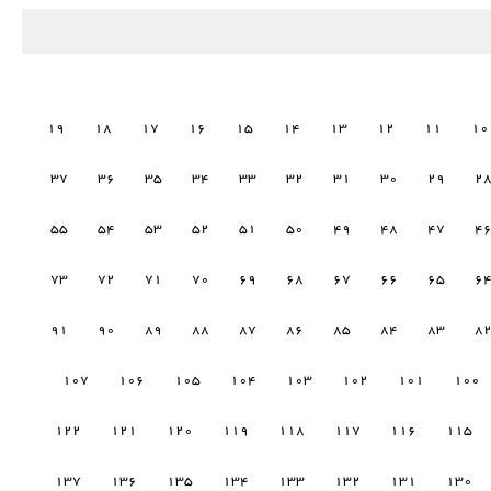
19
18
17
16
15
14
13
12
11
10
37
36
35
34
33
32
31
30
29
2
55
54
53
52
51
50
49
48
47
4
73
72
71
70
69
68
67
66
65
6
91
90
89
88
87
86
85
84
83
8
107
106
105
104
103
102
101
100
122
121
120
119
118
117
116
115
137
136
135
134
133
132
131
130