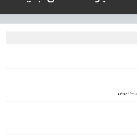
نی آموزش‌وپرورش: داوطلبان ردصلاحیت‌شده حق اعتراض دارند
آوری مینیاتوری فرآورده‌های گیاهی و طبیعی» در دستور کار معاونت علمی
دباکس» به نهادهای توسعه‌ای و صنفی
ای مددجویان