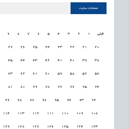
صفحات سایت
قبلی
1
2
3
4
5
6
7
8
9
8
27
26
25
24
23
22
21
20
6
45
44
43
42
41
40
39
38
4
63
62
61
60
59
58
57
56
2
81
80
79
78
77
76
75
74
99
98
97
96
95
94
93
92
114
113
112
111
110
109
108
129
128
127
126
125
124
123