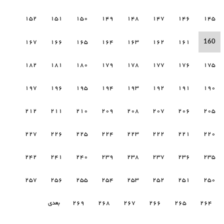
152
151
150
149
148
147
146
145
160
167
166
165
164
163
162
161
182
181
180
179
178
177
176
175
197
196
195
194
193
192
191
190
212
211
210
209
208
207
206
205
227
226
225
224
223
222
221
220
242
241
240
239
238
237
236
235
257
256
255
254
253
252
251
250
264
265
266
267
268
269
بعدی