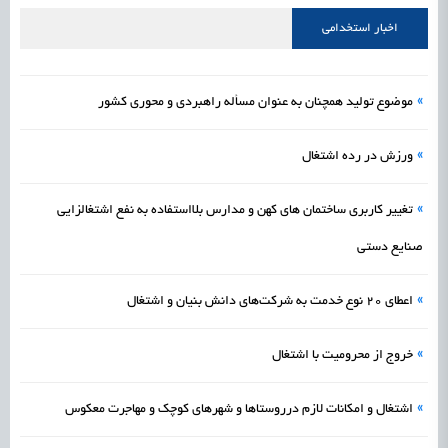
علمی
رسیدن مجوز ایجاد «سندباکس» به نهادهای توسعه‌ای و صنفی
1405/05/16
اشتغال و کارآفرینی
اخبار استخدامی
»
موضوع تولید همچنان به عنوان مسأله راهبردی و محوری کشور
»
ورزش در رده اشتغال
»
تغییر کاربری ساختمان های کهن و مدارس بلااستفاده به نفع اشتغالزایی
صنایع دستی
»
اعطای ۲۰ نوع خدمت به شرکت‌های دانش بنیان و اشتغال
»
خروج از محرومیت با اشتغال
»
اشتغال و امکانات لازم درروستاها و شهرهای کوچک و مهاجرت معکوس