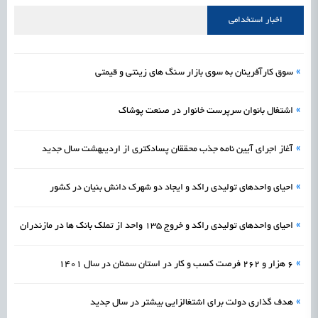
علمی
رسیدن مجوز ایجاد «سندباکس» به نهادهای توسعه‌ای و صنفی
1405/05/16
اشتغال و کارآفرینی
اخبار استخدامی
»
سوق کارآفرینان به سوی بازار سنگ های زینتی و قیمتی
»
اشتغال بانوان سرپرست خانوار در صنعت پوشاک
»
آغاز اجرای آیین نامه جذب محققان پسادکتری از اردیبهشت سال جدید
»
احیای واحدهای تولیدی راکد و ایجاد دو شهرک دانش بنیان در کشور
»
احیای واحدهای تولیدی راکد و خروج 135 واحد از تملک بانک ها در مازندران
»
6 هزار و 262 فرصت کسب و کار در استان سمنان در سال 1401
»
هدف گذاری دولت برای اشتغالزایی بیشتر در سال جدید