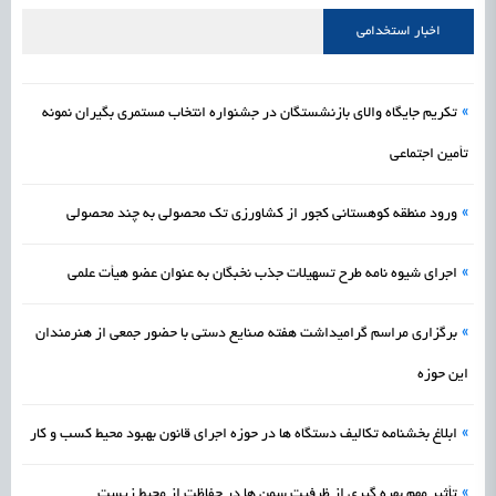
علمی
رسیدن مجوز ایجاد «سندباکس» به نهادهای توسعه‌ای و صنفی
1405/05/16
اشتغال و کارآفرینی
اخبار استخدامی
»
تکریم جایگاه والای بازنشستگان در جشنواره انتخاب مستمری بگیران نمونه
تأمین اجتماعی
»
ورود منطقه کوهستانی کجور از کشاورزی تک محصولی به چند محصولی
»
اجرای شیوه نامه طرح تسهیلات جذب نخبگان به عنوان عضو هیأت علمی
»
برگزاری مراسم گرامیداشت هفته صنایع دستی با حضور جمعی از هنرمندان
این حوزه
»
ابلاغ بخشنامه تکالیف دستگاه ها در حوزه اجرای قانون بهبود محیط کسب و کار
»
تأثیر مهم بهره گیری از ظرفیت سمن ها در حفاظت از محیط زیست