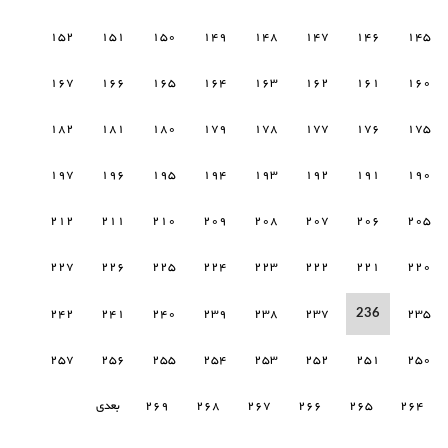
152
151
150
149
148
147
146
145
167
166
165
164
163
162
161
160
182
181
180
179
178
177
176
175
197
196
195
194
193
192
191
190
212
211
210
209
208
207
206
205
227
226
225
224
223
222
221
220
236
242
241
240
239
238
237
235
257
256
255
254
253
252
251
250
264
265
266
267
268
269
بعدی