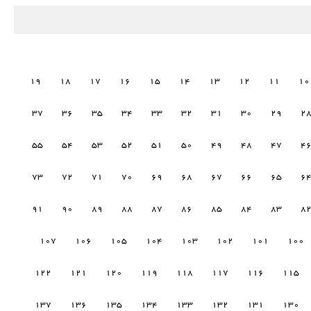
19
18
17
16
15
14
13
12
11
10
37
36
35
34
33
32
31
30
29
2
55
54
53
52
51
50
49
48
47
4
73
72
71
70
69
68
67
66
65
6
91
90
89
88
87
86
85
84
83
8
107
106
105
104
103
102
101
100
122
121
120
119
118
117
116
115
137
136
135
134
133
132
131
130