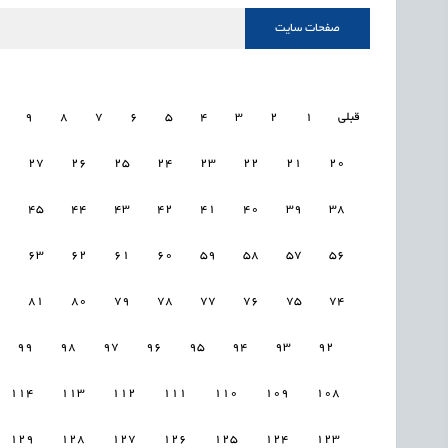
صفحات سایت
قبلی
1
2
3
4
5
6
7
8
9
8
27
26
25
24
23
22
21
20
6
45
44
43
42
41
40
39
38
4
63
62
61
60
59
58
57
56
2
81
80
79
78
77
76
75
74
99
98
97
96
95
94
93
92
114
113
112
111
110
109
108
129
128
127
126
125
124
123