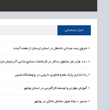
1405/05/17
اشتغال و کارآفرینی
رئیس مرکز منابع انسا
1405/05/17
اشتغال و کارآفرینی
راه‌اندازی «کارخانه نو
1405/05/17
اشتغال و کارآفرینی
رسیدن مجوز ایجاد «سن
اخبار استخدامی
»
شروع رصد میدانی اشتغال در استان لرستان از هفته آینده
»
160 هزار نفر مشغول به کار در کارخانجات صنایع غذایی آذربایجان شرقی
»
راه اندازی پارک علم و فناوری دارویی در پژوهشگاه شیمی
»
آموزش مهارتی و توسعه کارآفرینی در استان بوشهر
»
صدور 4500 مجوز مشاغل خانگی در بوشهر