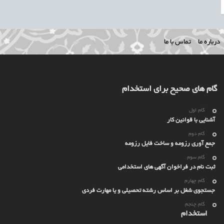
درباره ما
تماس با ما
گام های صحیح برای استخدام
گام اول
آشنایی با قوانین کار
گام دوم
جمع آوری رزومه و ساخت فایل رزومه
گام سوم
ثبت نام در فراخوان آگهی های استخدامی
گام چهارم
جستجوی شغل بر اساس رشته تحصیلی و یا مهارت فردی
گام چنجم
استخدام