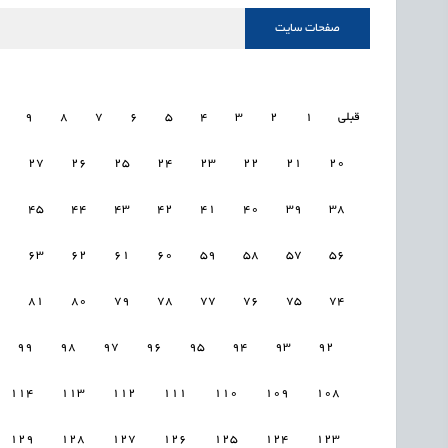
صفحات سایت
قبلی
1
2
3
4
5
6
7
8
9
8
27
26
25
24
23
22
21
20
6
45
44
43
42
41
40
39
38
4
63
62
61
60
59
58
57
56
2
81
80
79
78
77
76
75
74
99
98
97
96
95
94
93
92
114
113
112
111
110
109
108
129
128
127
126
125
124
123