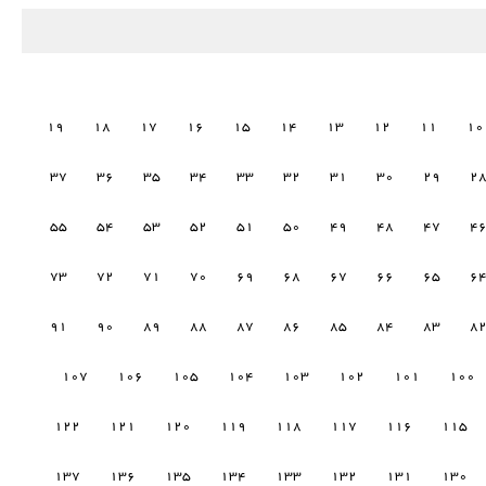
19
18
17
16
15
14
13
12
11
10
37
36
35
34
33
32
31
30
29
2
55
54
53
52
51
50
49
48
47
4
73
72
71
70
69
68
67
66
65
6
91
90
89
88
87
86
85
84
83
8
107
106
105
104
103
102
101
100
122
121
120
119
118
117
116
115
137
136
135
134
133
132
131
130