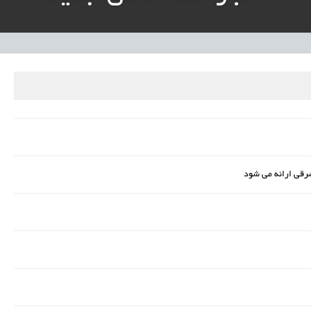
نی آموزش‌وپرورش: داوطلبان ردصلاحیت‌شده حق اعتراض دارند
آوری مینیاتوری فرآورده‌های گیاهی و طبیعی» در دستور کار معاونت علمی
دباکس» به نهادهای توسعه‌ای و صنفی
رقي ارائه می شود