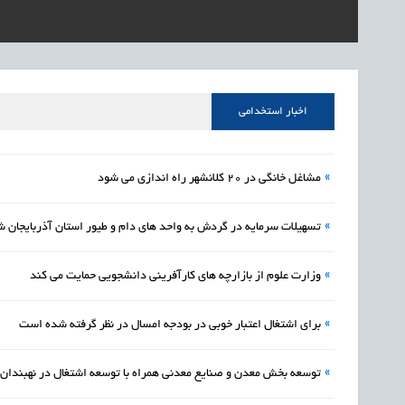
1405/05/17
اشتغال و کارآفرینی
رئیس مرکز منابع انسا
1405/05/17
اشتغال و کارآفرینی
راه‌اندازی «کارخانه نو
1405/05/17
اشتغال و کارآفرینی
رسیدن مجوز ایجاد «سن
اخبار استخدامی
»
مشاغل خانگی در 20 کلانشهر راه اندازی می شود
»
تسهيلات سرمايه در گردش به واحد هاي دام و طيور استان آذربايجان ش
»
وزارت علوم از بازارچه‌ های کارآفرینی دانشجویی حمایت می کند
»
برای اشتغال اعتبار خوبی در بودجه امسال در نظر گرفته شده است
»
توسعه بخش معدن و صنایع معدنی همراه با توسعه اشتغال در نهبندان