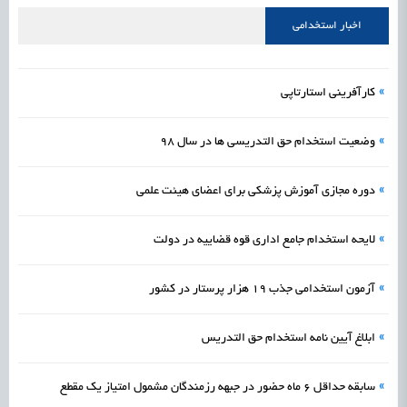
علمی
رسیدن مجوز ایجاد «سندباکس» به نهادهای توسعه‌ای و صنفی
1405/05/15
اشتغال و کارآفرینی
اخبار استخدامی
»
کارآفرینی استارتاپی
»
وضعیت استخدام حق التدریسی ها در سال 98
»
دوره مجازی آموزش پزشکی برای اعضای هیئت علمی
»
لایحه استخدام جامع اداری قوه قضاییه در دولت
»
آزمون استخدامی جذب 19 هزار پرستار در کشور
»
ابلاغ آیین نامه استخدام حق التدریس
»
سابقه حداقل ۶ ماه حضور در جبهه رزمندگان مشمول امتیاز یک مقطع