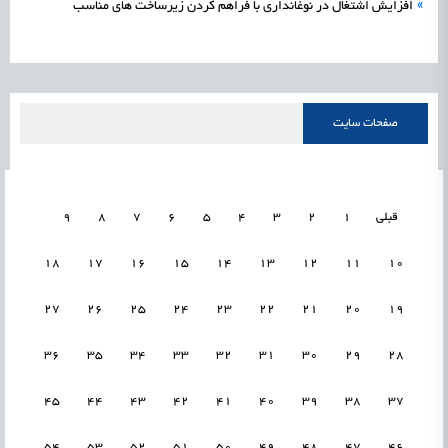
»
افزایش اشتغال در نوغانداری با فراهم کردن زیرساخت های مناسب
صفحات سایت
قبلی
1
2
3
4
5
6
7
8
9
18
17
16
15
14
13
12
11
10
27
26
25
24
23
22
21
20
19
36
35
34
33
32
31
30
29
28
45
44
43
42
41
40
39
38
37
54
53
52
51
50
49
48
47
46