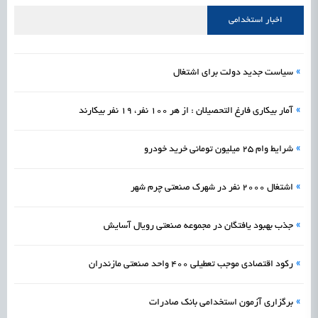
علمی
رسیدن مجوز ایجاد «سندباکس» به نهادهای توسعه‌ای و صنفی
1405/05/16
اشتغال و کارآفرینی
اخبار استخدامی
»
سیاست جدید دولت برای اشتغال
»
آمار بیکاری فارغ التحصیلان : از هر 100 نفر، 19 نفر بیکارند
»
شرایط وام 25 میلیون تومانی خرید خودرو
»
اشتغال 2000 نفر در شهرک صنعتی چرم شهر
»
جذب بهبود یافتگان در مجموعه صنعتی رویال آسایش
»
رکود اقتصادی موجب تعطیلی 400 واحد صنعتی مازندران
»
برگزاری آزمون استخدامی بانک صادرات