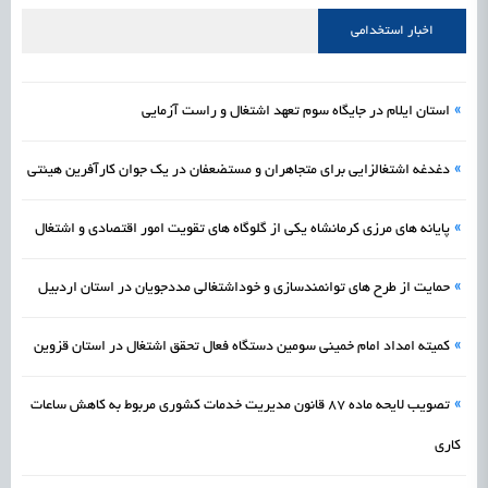
علمی
رسیدن مجوز ایجاد «سندباکس» به نهادهای توسعه‌ای و صنفی
1405/05/16
اشتغال و کارآفرینی
اخبار استخدامی
»
استان ایلام در جایگاه سوم تعهد اشتغال و راست آزمایی
»
دغدغه اشتغالزایی برای متجاهران و مستضعفان در یک جوان کارآفرین هیئتی
»
پایانه های مرزی کرمانشاه یکی از گلوگاه های تقویت امور اقتصادی و اشتغال
»
حمایت از طرح های توانمندسازی و خوداشتغالی مددجویان در استان اردبیل
»
کمیته امداد امام خمینی سومین دستگاه فعال تحقق اشتغال در استان قزوین
»
تصویب لایحه ماده 87 قانون مدیریت خدمات کشوری مربوط به کاهش ساعات
کاری