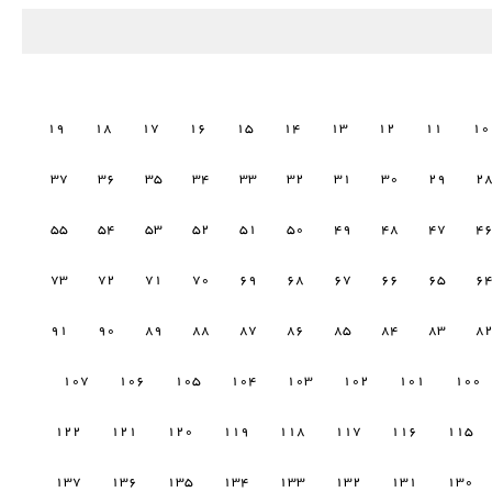
19
18
17
16
15
14
13
12
11
10
37
36
35
34
33
32
31
30
29
2
55
54
53
52
51
50
49
48
47
4
73
72
71
70
69
68
67
66
65
6
91
90
89
88
87
86
85
84
83
8
107
106
105
104
103
102
101
100
122
121
120
119
118
117
116
115
137
136
135
134
133
132
131
130