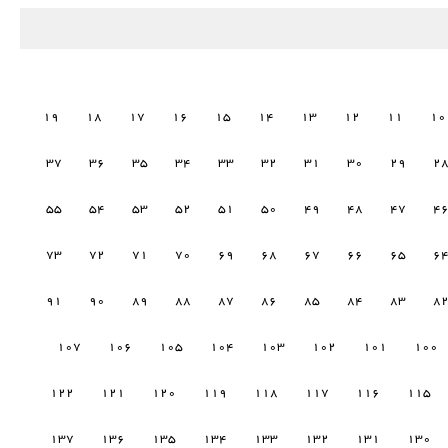
19
18
17
16
15
14
13
12
11
10
37
36
35
34
33
32
31
30
29
2
55
54
53
52
51
50
49
48
47
4
73
72
71
70
69
68
67
66
65
6
91
90
89
88
87
86
85
84
83
8
107
106
105
104
103
102
101
100
122
121
120
119
118
117
116
115
137
136
135
134
133
132
131
130