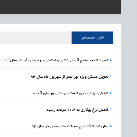
1405/05/15
اشتغال و کارآفرینی
رئیس مرکز منابع انسا
1405/05/15
اشتغال و کارآفرینی
راه‌اندازی «کارخانه نو
1405/05/15
اشتغال و کارآفرینی
رسیدن مجوز ایجاد «سن
اخبار استخدامی
»
کمبود شدید منابع آب در کشور و احتمال جیره بندی آب در سال 93
»
تحویل مسکن ویژه تهرانسر از شهریور ماه سال 93
»
کاهش 50 درصدی قیمت میوه در روز های آینده
»
کاهش نرخ بیکاری به 10.4 درصد رسید
»
زمان نمایشگاه طرح ضیافت ماه رمضان در سال 93