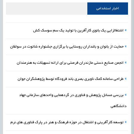
علمی
رسیدن مجوز ایجاد «سندباکس» به نهادهای توسعه‌ای و صنفی
1405/05/17
اشتغال و کارآفرینی
اخبار استخدامی
»
اشتغالزایی یک بانوی کارآفرین با تولید یک سم سوسک کش
»
حمایت از بانوان و باغداران روستایی با برگزاری جشنواره شاتوت در سولقان
»
انجمن صنایع دستی مازندران فرصتی برای ارائه تسهیلات به هنرمندان
»
طراحی سامانه کمک ناوبری بصری باند فرودگاه توسط پژوهشگران جوان
»
بررسی مسائل پژوهش و فناوری در گردهمایی واحدهای سازمانی جهاد
دانشگاهی
»
توسعه کارآفرینی و اشتغال در حوزه فرهنگ و هنر در پارک فناوری های نرم