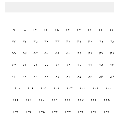
19
18
17
16
15
14
13
12
11
10
37
36
35
34
33
32
31
30
29
2
55
54
53
52
51
50
49
48
47
4
73
72
71
70
69
68
67
66
65
6
91
90
89
88
87
86
85
84
83
8
107
106
105
104
103
102
101
100
122
121
120
119
118
117
116
115
137
136
135
134
133
132
131
130