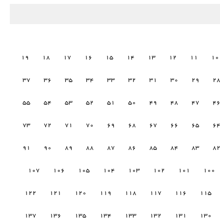
19
18
17
16
15
14
13
12
11
10
37
36
35
34
33
32
31
30
29
2
55
54
53
52
51
50
49
48
47
4
73
72
71
70
69
68
67
66
65
6
91
90
89
88
87
86
85
84
83
8
107
106
105
104
103
102
101
100
122
121
120
119
118
117
116
115
137
136
135
134
133
132
131
130