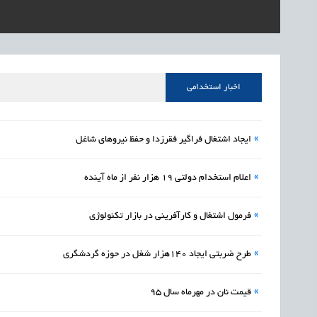
1405/05/17
اشتغال و کارآفرینی
رئیس مرکز منابع انسا
1405/05/17
اشتغال و کارآفرینی
راه‌اندازی «کارخانه نو
1405/05/17
اشتغال و کارآفرینی
رسیدن مجوز ایجاد «سن
اخبار استخدامی
»
ایجاد اشتغال فراگیر فقرزدا و حفظ نیروهای شاغل
»
اعلام استخدام دولتی 19 هزار نفر از ماه آینده
»
فرمول اشتغال و کارآفرینی در بازار تکنولوژی
»
طرح ضربتی ایجاد 140هزار شغل در حوزه گردشگری
»
قیمت نان در مهرماه سال 95