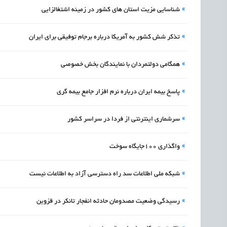
»
شناسایی مزیت استان های کشور در زمینه اشتغالزایی
»
تذکر شش کشور به آمریکا درباره برجام توفیقی برای ایران
»
همگامي دولتمردان با نمايندگان بخش خصوصي
»
پاسخ بیمه ایران درباره نرم افزار جامع بیمه گری
»
سرشماری اینترنتی از فردا در سراسر کشور
»
واگذاري 100جايگاه سوخت
»
شبكه ملي اطلاعات سد راه دسترسي آزاد به اطلاعات نيست
»
رسیدگی وضعیت مصدومان حادثه انفجار تانکر در قزوین