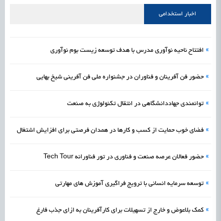
علمی
رسیدن مجوز ایجاد «سندباکس» به نهادهای توسعه‌ای و صنفی
1405/05/17
اشتغال و کارآفرینی
اخبار استخدامی
»
افتتاح ناحیه نوآوری مدرس با هدف توسعه زیست بوم نوآوری
»
حضور فن آفرینان و فناوران در جشنواره ملی فن آفرینی شیخ بهایی
»
توانمندی جهاددانشگاهی در انتقال تکنولوژی به صنعت
»
فضای خوب حمایت از کسب و کارها در همدان فرصتی برای افزایش اشتغال
»
حضور فعالان عرصه صنعت و فناوری در تور فناورانه Tech Tour
»
توسعه سرمایه انسانی با ترویج فراگیری آموزش های مهارتی
»
کمک بلاعوض و خارج از تسهیلات برای کارآفرینان به ازای جذب فارغ