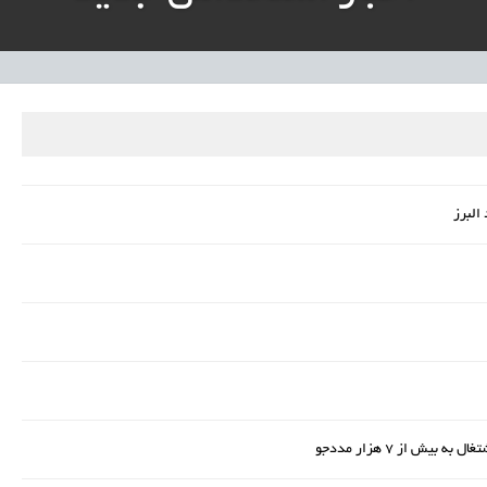
نی آموزش‌وپرورش: داوطلبان ردصلاحیت‌شده حق اعتراض دارند
آوری مینیاتوری فرآورده‌های گیاهی و طبیعی» در دستور کار معاونت علمی
دباکس» به نهادهای توسعه‌ای و صنفی