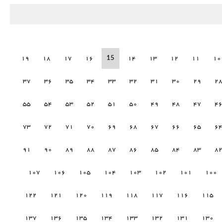
15
19
18
17
16
14
13
12
11
10
37
36
35
34
33
32
31
30
29
2
55
54
53
52
51
50
49
48
47
4
73
72
71
70
69
68
67
66
65
6
91
90
89
88
87
86
85
84
83
8
107
106
105
104
103
102
101
100
122
121
120
119
118
117
116
115
137
136
135
134
133
132
131
130