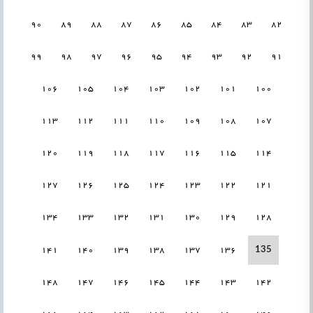
90
89
88
87
86
85
84
83
82
99
98
97
96
95
94
93
92
91
106
105
104
103
102
101
100
113
112
111
110
109
108
107
120
119
118
117
116
115
114
127
126
125
124
123
122
121
134
133
132
131
130
129
128
135
141
140
139
138
137
136
148
147
146
145
144
143
142