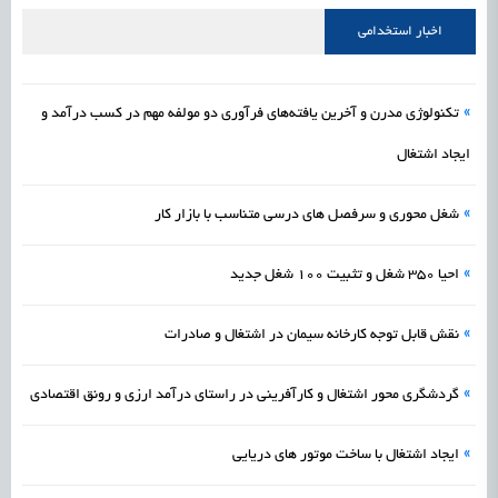
علمی
رسیدن مجوز ایجاد «سندباکس» به نهادهای توسعه‌ای و صنفی
1405/05/15
اشتغال و کارآفرینی
اخبار استخدامی
»
تکنولوژی مدرن و آخرین یافته‌های فرآوری دو مولفه مهم در کسب درآمد و
ایجاد اشتغال
»
شغل محوری و سرفصل های درسی متناسب با بازار کار
»
احیا 350 شغل و تثبیت ۱۰۰ شغل جدید
»
نقش قابل توجه کارخانه سیمان در اشتغال و صادرات
»
گردشگری محور اشتغال و کارآفرینی در راستای درآمد ارزی و رونق اقتصادی
»
ایجاد اشتغال با ساخت موتور های دریایی