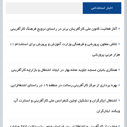
علمی
رسیدن مجوز ایجاد «سندباکس» به نهادهای توسعه‌ای و صنفی
1405/05/18
اشتغال و کارآفرینی
اخبار استخدامی
»
آغاز فعالیت کانون ملی کارآفرینان برتر در راستای ترویج فرهنگ کارآفرینی
»
تلاش معاون پرورشی و فرهنگی وزارت آموزش و پرورش برای استخدام 11
هزار مربی پرورشی
»
همکاری بانیان مسجد جاوید محله بهار در ایجاد اشتغال و بازارچه کارآفرینی
»
بهره برداری از مرکز کارآفرینی رسالت در منطقه 19 در راستای اشتغالزایی
»
اشتغال ایثارگران و تشکیل اولین کنفرانس ملی کارآفرینی و استارت آپ
ویکند ایثارگران
»
حمایت از کارآفرینی و اشتغالزایی در خراسان جنوبی با پرداخت 922 میلیارد