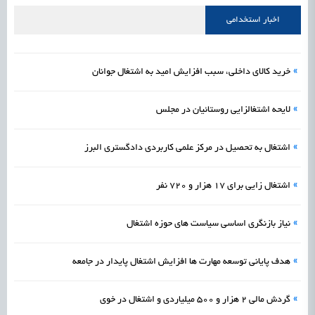
راه‌اندازی «کارخانه نوآوری مینیاتوری فرآورده‌های گیاهی و طبیعی» در دستور کار معاونت
1405/05/18
اشتغال و کارآفرینی
اخبار استخدامی
علمی
رسیدن مجوز ایجاد «سندباکس» به نهادهای توسعه‌ای و صنفی
1405/05/18
اشتغال و کارآفرینی
»
خرید کالای داخلی، سبب افزایش امید به اشتغال جوانان
»
لایحه اشتغالزایی روستائیان در مجلس
»
اشتغال به تحصیل در مرکز علمی کاربردی دادگستری البرز
»
اشتغال زایی برای ۱۷ هزار و ۷۲۰ نفر
»
نیاز بازنگری اساسی سیاست های حوزه اشتغال
»
هدف پایانی توسعه مهارت ها افزایش اشتغال پایدار در جامعه
»
گردش مالی 2 هزار و 500 میلیاردی و اشتغال در خوی