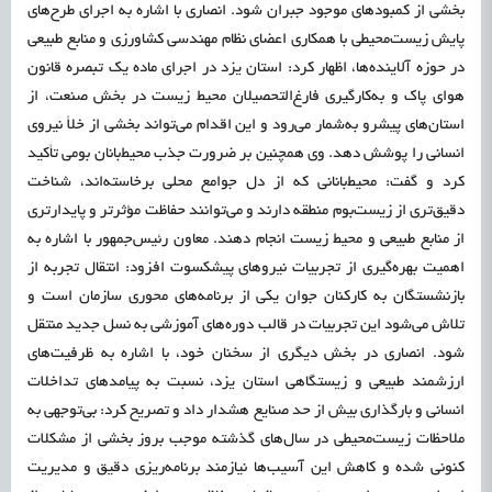
بخشی از کمبودهای موجود جبران شود. انصاری با اشاره به اجرای طرح‌های
پایش زیست‌محیطی با همکاری اعضای نظام مهندسی کشاورزی و منابع طبیعی
در حوزه آلاینده‌ها، اظهار کرد: استان یزد در اجرای ماده یک تبصره قانون
هوای پاک و به‌کارگیری فارغ‌التحصیلان محیط زیست در بخش صنعت، از
استان‌های پیشرو به‌شمار می‌رود و این اقدام می‌تواند بخشی از خلأ نیروی
انسانی را پوشش دهد. وی همچنین بر ضرورت جذب محیط‌بانان بومی تأکید
کرد و گفت: محیط‌بانانی که از دل جوامع محلی برخاسته‌اند، شناخت
دقیق‌تری از زیست‌بوم منطقه دارند و می‌توانند حفاظت مؤثرتر و پایدارتری
از منابع طبیعی و محیط زیست انجام دهند. معاون رئیس‌جمهور با اشاره به
اهمیت بهره‌گیری از تجربیات نیروهای پیشکسوت افزود: انتقال تجربه از
بازنشستگان به کارکنان جوان یکی از برنامه‌های محوری سازمان است و
تلاش می‌شود این تجربیات در قالب دوره‌های آموزشی به نسل جدید منتقل
شود. انصاری در بخش دیگری از سخنان خود، با اشاره به ظرفیت‌های
ارزشمند طبیعی و زیستگاهی استان یزد، نسبت به پیامدهای تداخلات
انسانی و بارگذاری بیش از حد صنایع هشدار داد و تصریح کرد: بی‌توجهی به
ملاحظات زیست‌محیطی در سال‌های گذشته موجب بروز بخشی از مشکلات
کنونی شده و کاهش این آسیب‌ها نیازمند برنامه‌ریزی دقیق و مدیریت