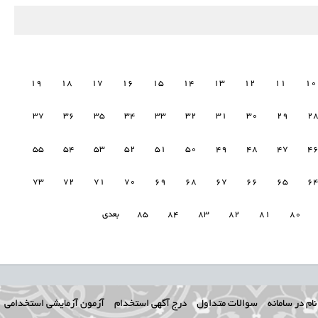
19
18
17
16
15
14
13
12
11
10
37
36
35
34
33
32
31
30
29
2
55
54
53
52
51
50
49
48
47
4
73
72
71
70
69
68
67
66
65
6
80
81
82
83
84
85
بعدی
ام در سامانه
سوالات متداول
درج آگهی استخدام
آزمون آزمایشی استخدامی