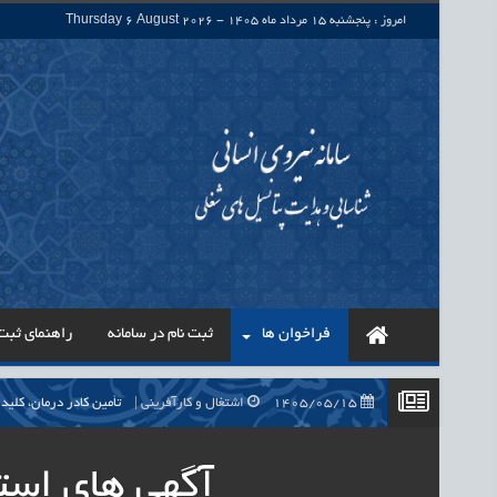
امروز : پنجشنبه 15 مرداد ماه 1405 - Thursday 6 August 2026
فراخوان ها
ثبت نام در سامانه
راهنمای ثبت 
1405/05/15
اشتغال و کارآفرینی
حذف واسطه‌ها در پرداخت حقوق ۷۰۰ هزار نیروی شرکتی، گا
1405/05/15
اشتغال و کارآفرینی
قرارداد کار معین، راهک
آگهی های است