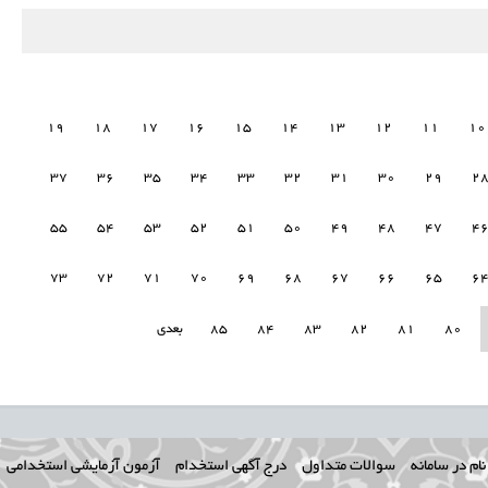
19
18
17
16
15
14
13
12
11
10
37
36
35
34
33
32
31
30
29
2
55
54
53
52
51
50
49
48
47
4
73
72
71
70
69
68
67
66
65
6
80
81
82
83
84
85
بعدی
ام در سامانه
سوالات متداول
درج آگهی استخدام
آزمون آزمایشی استخدامی