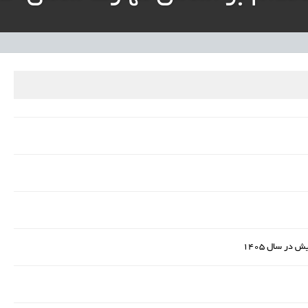
نی آموزش‌وپرورش: داوطلبان ردصلاحیت‌شده حق اعتراض دارند
آوری مینیاتوری فرآورده‌های گیاهی و طبیعی» در دستور کار معاونت علمی
دباکس» به نهادهای توسعه‌ای و صنفی
در سال 1405