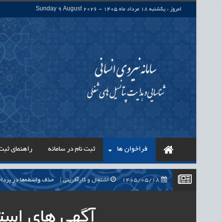
امروز : یکشنبه 18 مرداد ماه 1405 - Sunday 9 August 2026
فراخوان ها
ثبت نام در سامانه
راهنمای ثبت 
1405/05/18
اشتغال و کارآفرینی
حذف واسطه‌ها در پرداخت حقوق ۷۰۰ هزار نیروی شرکتی، گا
1405/05/18
اشتغال و کارآفرینی
قرارداد کار معین، راهک
آگهی های است