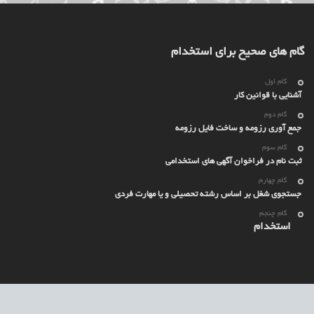
گام های صحیح برای استخدام
گام اول
آشنایی با قوانین کار
گام دوم
جمع آوری رزومه و ساخت فایل رزومه
گام سوم
ثبت نام در فراخوان آگهی های استخدامی
گام چهارم
جستجوی شغل بر اساس رشته تحصیلی و یا مهارت فردی
گام چنجم
استخدام
ایران است.