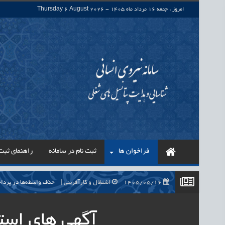
امروز : جمعه 16 مرداد ماه 1405 - Thursday 6 August 2026
فراخوان ها
ثبت نام در سامانه
راهنمای ثبت 
1405/05/16
اشتغال و کارآفرینی
حذف واسطه‌ها در پرداخت حقوق ۷۰۰ هزار نیروی شرکتی، گا
1405/05/16
اشتغال و کارآفرینی
قرارداد کار معین، راهک
آگهی های است