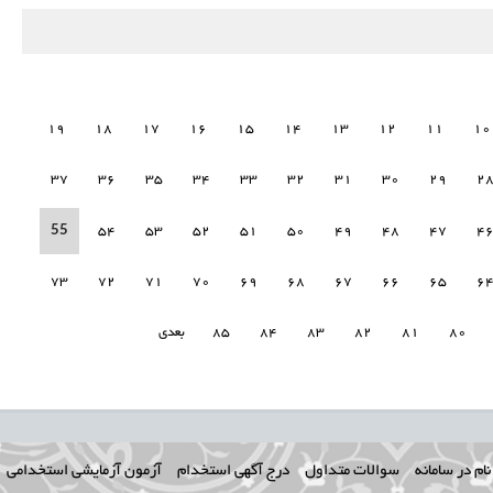
19
18
17
16
15
14
13
12
11
10
37
36
35
34
33
32
31
30
29
2
55
54
53
52
51
50
49
48
47
4
73
72
71
70
69
68
67
66
65
6
80
81
82
83
84
85
بعدی
ام در سامانه
سوالات متداول
درج آگهی استخدام
آزمون آزمایشی استخدامی