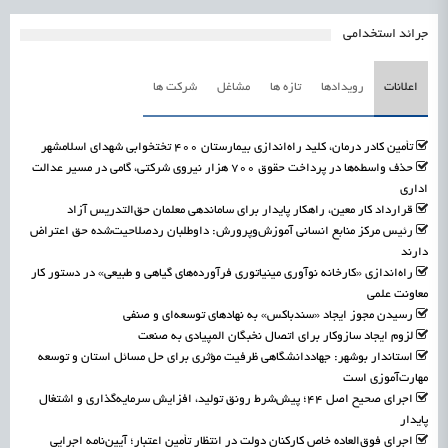
جرائد استخدامی
اعلانات
رویدادها
تازه ها
مشاغل
شرکت ها
تأمین کادر درمان، کلید راه‌اندازی بیمارستان ۴۰۰ تختخوابی شهدای اسلامشهر
حذف واسطه‌ها در پرداخت حقوق ۷۰۰ هزار نیروی شرکتی، گامی در مسیر عدالت
اداری
قرارداد کار معین، راهکار پایدار برای ساماندهی معلمان حق‌التدریس آزاد
رئیس مرکز منابع انسانی آموزش‌وپرورش: داوطلبان ردصلاحیت‌شده حق اعتراض
دارند
راه‌اندازی «کارخانه نوآوری مینیاتوری فرآورده‌های گیاهی و طبیعی» در دستور کار
معاونت علمی
رسیدن مجوز ایجاد «سندباکس» به نهادهای توسعه‌ای و صنفی
لزوم ایجاد سازوکار برای اتصال نخبگان المپیادی به صنعت
استاندار بوشهر: جهاددانشگاهی ظرفیت مؤثری برای حل مسائل استان و توسعه
مهارت‌آموزی است
اجرای صحیح اصل ۴۴؛ پیش‌شرط رونق تولید، افزایش سرمایه‌گذاری و اشتغال
پایدار
اجرای فوق‌العاده خاص کارکنان دولت در انتظار تأمین اعتبار؛ آیین‌نامه اجرایی