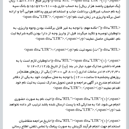
<p dir="RTL"><span dir="LTR">(1) </span>واریز مبلغ 1.500.000 ریال
(یک میلیون پانصد هزار ریال) به حساب جاری 5151579091005 بانک سپه
(به نام حساب غیرقابل برداشت جذب و استخدام نیروی پدافند هوایی آجا و ارائه
اصل برگه واریزی در زمان ثبت نام<span dir="LTR">.</span></p>
<p dir="RTL">نکته مهم: با توجه به غیر قابل برگشت بودن وجوه واریزی، به
داوطلبان توصیه و تاکید میگردد قبل از واریز وجه از دارا بودن کلیه شرایط ثبت
نام، اطمینان حاصل نمایند<span dir="LTR">.</span></p>
<p dir="RTL">ت) نحوه ثبت نام<span dir="LTR">:</span></p>
<p dir="RTL"><span dir="LTR">(1) </span>داوطلبان لازم است با به
همراه داشتن مدارک مورد نیاز در بند (پ) از تاریخ 1402/12/5 تا
1403/2/30در ساعات اداری (8:00 الی 13:00) یکی از روزهای هفته(در
روزهای پنجشنبه تا ساعت12:00) با توجه به محل سکونت خود به یکی از دفاتر
استخدام مندرج در آگهی مراجعه و ضمن تحویل مدارک نسبت به ثبت نام خود
اقدام نمایند<span dir="LTR">.</span></p>
<p dir="RTL"><span dir="LTR">(1)</span>ثبت نام به صورت حضوری
انجام می شود، لذا به مدارکی که با پست ارسال شده باشد ترتیب اثر داده نخواهد
شد<span dir="LTR">.</span></p>
<p dir="RTL"><span dir="LTR">(1)</span>تاریخ مراجعه متقاضیان
استخدام جهت انجام فرآیند گزینش به صورت پیامک یا تماس تلفنی اطلاع رسانی