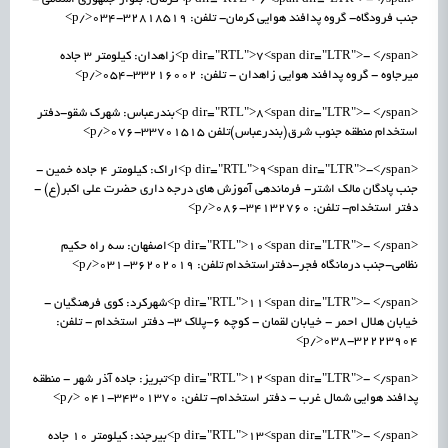
جنب فرودگاه- گروه پدافند هوایی کرمان- تلفن: 32818519-034</p>
<p dir="RTL">7<span dir="LTR">- </span>زاهدان: کیلومتر 3 جاده
میرجاوه - گروه پدافند هوایی زاهدان - تلفن: 33216002-054</p>
<p dir="RTL">8<span dir="LTR">- </span>بندرعباس: شهرک شقو-دفتر
استخدام منطقه جنوب شرق(بندرعباس)تلفن 33701515-076</p>
<p dir="RTL">9<span dir="LTR">-</span>اراک: کیلومتر 4 جاده خمین -
جنب پادگان مالک اشتر- فرماندهی آموزش های درجه داری حضرت علی اکبر(ع) -
دفتر استخدام- تلفن: 34132760-086</p>
<p dir="RTL">10<span dir="LTR">- </span>اصفهان: سه راه حکیم
نظامی-جنب درمانگاه فجر-دفتراستخدام تلفن: 36202019-031</p>
<p dir="RTL">11<span dir="LTR">- </span>شهرکرد: کوی فرهنگیان -
خیابان هلال احمر - خیابان لقمان - کوچه 6-پلاک 3- دفتر استخدام - تلفن:
32223904-038</p>
<p dir="RTL">12<span dir="LTR">- </span>تبریز: جاده آذر شهر - منطقه
پدافند هوایی شمال غرب - دفتر استخدام- تلفن: 34301370-041 </p>
<p dir="RTL">13<span dir="LTR">- </span>بیرجند: کیلومتر 10 جاده