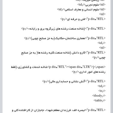
<td>ریاضی فیزیک</td>
<td>علوم تجربی</td>
<td>علوم انسانی و معارف اسلامی</td>
<td>
<p dir="RTL">فنی و حرفه ای</p>
<p dir="RTL">(شاخه صنعت:رشته های زیرگروه برق و رایانه-</p>
<p dir="RTL">معماری ساختمان-مکانیک(به جز صنایع چوبی)</p>
</td>
<td>
<p dir="RTL">کارو دانش (شاخه صنعت:کلیه رشته ها( به جز صنایع
چوبی</p>
<p dir="RTL"><span dir="LTR">)</span>شاخه خدمات و کشاورزی:(فقط
رشته های امور اداری،</p>
<p dir="RTL">آتش نشانی و حسابداری مالی)</p>
</td>
</tr>
</tbody>
</table>
<p dir="RTL">تبصره الف: فرزندان معظم شهداء، جانبازان از کارافتاده کلی و