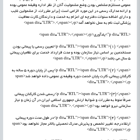
عمومی مستلزم مشخص بودن وضع مشمولیت آنان از نظر اداره وظیفه عمومی بوده
و ارائه مدارک رسمی در این مورد الزامی است (برابر مقررات، از مشمولین غایب
و دارای اضافه سنوات دفترچه ای اعزام به خدمت و دارندگان کارت معافیت
پزشکی ثبت نام به عمل نخواهد آمد<span dir="LTR">.</span></p>
<p dir="RTL">یادآوری<span dir="LTR">:</span></p>
<p dir="RTL"><span dir="LTR">(1) </span>تعیین رسمی یا پیمانی بودن
مستخدمین بر اساس نیاز سازمان بوده و مدت قرارداد خدمت برای نظامیان پیمانی
5 سال می باشد<span dir="LTR">.</span></p>
<p dir="RTL"><span dir="LTR">(2) </span>پس از پایان دوره 5 ساله به
کارکنان پیمانی، کارت پایان خدمت دوره وظیفه ی عمومی داده خواهد شد<span
dir="LTR">.</span></p>
<p dir="RTL"><span dir="LTR">(3)</span>رسمی شدن کارکنان پیمانی
صرفاً منوط به مقررات و ضوابط ارتش جمهوری اسلامی ایران در آن زمان و نیاز
سازمانی نیرو خواهد بود<span dir="LTR">.</span></p>
<p dir="RTL"><span dir="LTR">(4) </span>در طول مدت دوره پیمانی،
ارتقاءدرجه، تغییر تخصص و پذیرش مدرک تحصیلی بالاتر مجاز نخواهد بود<span
dir="LTR">.</span></p>