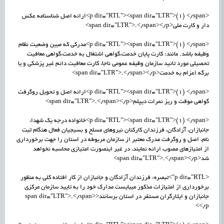
<p dir="RTL"><span dir="LTR">(1) </span>ارائه اصل شناسنامه عکس
دار و کارت ملی<span dir="LTR">.</span></p>
<p dir="RTL"><span dir="LTR">(1) </span>مدرکی که مبین وضعیت نظام
وظیفه باشد. مانند: کارت پایان خدمت،گواهی اشتغال به خدمت،گواهی معافیت
تحصیلی مورد تائید سازمان وظیفه عمومی ناجا، کارت معافیت دائم غیر پزشکی و یا
برگه اعزام به خدمت<span dir="LTR">.</span></p>
<p dir="RTL"><span dir="LTR">(1) </span>ارائه اصل و تحویل روگرفت
گواهی موقت و ریز نمرات دیپلم<span dir="LTR">.</span></p>
<p dir="RTL"><span dir="LTR">(1) </span>خانواده درجه یک شهدا،
جانبازان، آزادگان، فرزندان کارکنان نیروهای مسلح و بسیجیان فعال هنگام ثبت
نام، اصل و روگرفت مدرک معتبر از سازمان مربوطه در استان را جهت برخورداری
از امتیازهای مصوب ارائه نمایند، در غیر اینصورت امتیازی محاسبه نخواهد
شد<span dir="LTR">.</span></p>
<p dir="RTL">تبصره: فرزندان آزادگان و جانبازان از کار افتاده کلی به منظور
برخورداری از امتیازات مذکور میبایست مدارک خود را به تایید سازمان مرکزی
جانبازان و ایثارگران مستقر در استان برسانند<span dir="LTR">.</span>
</p>