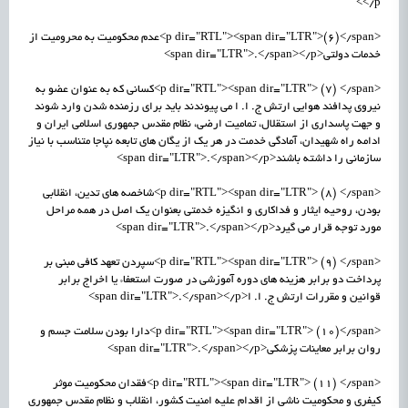
</p>
<p dir="RTL"><span dir="LTR">(6)</span>عدم محکومیت به محرومیت از
خدمات دولتی<span dir="LTR">.</span></p>
<p dir="RTL"><span dir="LTR"> (7) </span>کسانی که به عنوان عضو به
نیروی پدافند هوایی ارتش ج. ا. ا می پیوندند باید برای رزمنده شدن وارد شوند
و جهت پاسداری از استقلال، تمامیت ارضی، نظام مقدس جمهوری اسلامی ایران و
ادامه راه شهیدان، آمادگی خدمت در هر یک از یگان های تابعه نپاجا متناسب با نیاز
سازمانی را داشته باشند<span dir="LTR">.</span></p>
<p dir="RTL"><span dir="LTR"> (8) </span>شاخصه های تدین، انقلابی
بودن، روحیه ایثار و فداکاری و انگیزه خدمتی بعنوان یک اصل در همه مراحل
مورد توجه قرار می گیرد<span dir="LTR">.</span></p>
<p dir="RTL"><span dir="LTR"> (9) </span>سپردن تعهد کافی مبنی بر
پرداخت دو برابر هزینه های دوره آموزشی در صورت استعفاء یا اخراج برابر
قوانین و مقررات ارتش ج. ا. ا<span dir="LTR">.</span></p>
<p dir="RTL"><span dir="LTR"> (10)</span>دارا بودن سلامت جسم و
روان برابر معاینات پزشکی<span dir="LTR">.</span></p>
<p dir="RTL"><span dir="LTR"> (11) </span>فقدان محکومیت موثر
کیفری و محکومیت ناشی از اقدام علیه امنیت کشور، انقلاب و نظام مقدس جمهوری