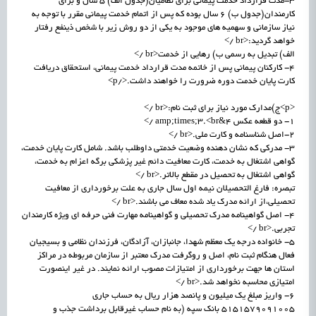
3-مدت قرارداد خدمت پیمانی برای نظامیان(جدول الف) 5 سال و برای
کارمندان(جدول ب) 6 سال بوده که پس از اتمام خدمت پیمانی مقرر با توجه به
نیاز سازمانی و سهمیه های موجود به یکی از دو روش زیر با شخص ذینفع رفتار
خواهد گردید:<br />
الف) تبدیل به رسمی ب) رهایی از خدمت<br />
4- کارکنان پیمانی پس از خاتمه مدت قرارداد خدمت پیمانی، استحقاق دریافت
کارت پایان خدمت دوره ضرورت را خواهند داشت.</p>
<p>ج)مدارک مورد نیاز برای ثبت نام:<br />
1- دو قطعه عکس 4&amp;times;3.<br />
2-اصل شناسنامه و کارت ملی.<br />
3- مدرکی که نشان دهنده وضعیت خدمتی داوطلب باشد. شامل کارت پایان خدمت،
گواهی اشتغال به خدمت، کارت معافیت دائم غیر پزشکی برگه اعزام به خدمت،
گواهی اشتغال به تحصیل در مقطع بالاتر.<br />
تبصره: فارغ التحصیلان نیمه اول سال جاری به علت برخورداری از معافیت
تحصیلی،از ارائه مدرک یاد شده معاف می باشند.<br />
4- اصل گواهینامه مدرک تحصیلی و گواهینامه مهارت فنی حرفه ای ویژه کارمندان
تجربی.<br />
5- خانواده درجه یک معظم شهدا، جانبازان، آزادگان، فرزندان نظامی و بسیجیان
فعال هنگام ثبت نام، اصل و روگرفت مدرک معتبر از سازمان مربوطه در مراکز
استان ها جهت برخورداری از امتیازات مصوب ارائه نمایند. در غیر اینصورت
امتیازی محاسبه نخواهد شد.<br />
6- واریز مبلغ یک میلیون و پانصد هزار ریال به حساب جاری
5151579091005 بانک سپه (به نام حساب غیرقابل برداشت جذب و