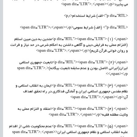
می پذیرد<span dir="LTR">.</span></p>
<p dir="RTL">الف) شرایط استخدام</p>
<p dir="RTL"> (الف) شرایط عمومی<span dir="LTR">:</span></p>
<p dir="RTL"><span dir="LTR"> (1) </span>متدین به دین مبین اسلام
(التزام عملی به فرایض دینی و آگاهی داشتن به احکام شرعی در حد نیاز و قرائت
و روان خوانی قرآن کریم)<span dir="LTR">.</span></p>
<p dir="RTL"><span dir="LTR"> (2)</span>تابعیت جمهوری اسلامی
ایران(ایرانی الاصل بودن و عدم سابقه تابعیت بیگانه)<span dir="LTR">.
</span></p>
<p dir="RTL"><span dir="LTR"> (3) </span>ایمان به انقلاب اسلامی و
نظام مقدس جمهوری اسلامی ایران و آمادگی فداکاری در راه تحقق اهداف
آن<span dir="LTR">.</span></p>
<p dir="RTL"><span dir="LTR"> (4) </span>اعتقاد و التزام عملی به
ولایت مطلقه فقیه<span dir="LTR">.</span></p>
<p dir="RTL"><span dir="LTR"> (5) </span>عدم محکومیت ناشی از اقدام
علیه انقلاب اسلامی و نظام جمهوری اسلامی ایران<span dir="LTR">.</span>