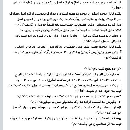
استخدام نیروی پدافند هوایی آجا) و ارائه اصل برگه واریزی در زمان ثبت نام.
<br />
نکته قابل توجه اینکه: با توجه به عدم استرداد مدارک تحویلی، ارائه اصل مدارک
صرفاً جهت رؤیت و مطابقت با روگرفت مدارک دریافتی بوده و از تحویل اصل
مدارک به مسئولین دفاتر عضویابی جهت ثبت نام اکیداً خودداری گردد.<br />
نکته قابل توجه اینکه: با توجه به غیر قابل برگشت بودن وجوه واریزی، به
داوطلبان توصیه میگردد قبل از واریز وجه از دارا بودن کلیه شرایط ثبت نام،
اطمینان حاصل نمایند.<br />
نکته قابل توجه: تعیین شهر محل خدمت برای کارمندان تجربی صرفا بر اساس
آمایش سرزمینی(بومی گزینی) و امتیاز مکتسبه در فرآیند گزینش صورت خواهد
گرفت.</p>
<p>د) نحوه ثبت نام<br />
1- داوطلبان لازم است با در دست داشتن اصل مدارک خواسته شده از تاریخ
1403/06/10 الی 1403/07/30 در ساعات اداری(8:00 الی 13:00) به
صورت حضوری به محل های مندرج در آگهی مراجعه وضمن تحویل مدارک نسبت به
ثبت نام خود اقدام نمایند.<br />
2-در صورت تکمیل سهمیه در هر رشته، ثبت نام متوقف خواهد شد.<br />
3- پذیرش به استناد ارائه مدارک تحصیلی صورت میگیرد.<br />
4- از داوطلبان استخدام کارمند تجربی برابر تخصص مربوطه آزمون مهارت بعمل
خواهد آمد.<br />
5-دفاتر استخدام و عضویابی فقط مجاز به وصول روگرفت مدارک مورد نیاز جهت
ثبت نام از متقاضیان می باشند.</p>