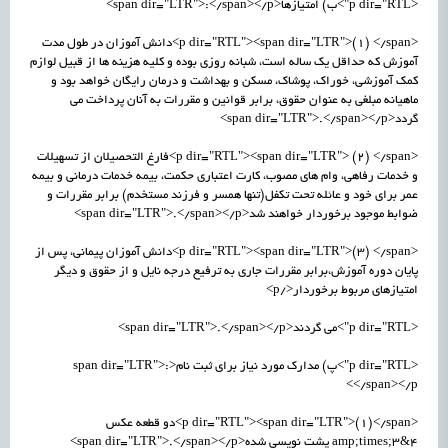
<p dir="RTL">ب) امتیازها<span dir="LTR">:</span></p>
<p dir="RTL"><span dir="LTR">(1) </span>دانش آموزان در طول مدت
آموزش که حداقل یک ساله است، شبانه روزی بوده و کلیه هزینه ها از قبیل لوازم
کمک آموزشی، خوراک، پوشاک، مسکن و بهداشت و درمان رایگان خواهد بود و
ماهیانه مبلغی به عنوان حقوق، برابر قوانین و مقررات به آنان پرداخت می
گردد<span dir="LTR">.</span></p>
<p dir="RTL"><span dir="LTR"> (2) </span>فارغ التحصیلان از تسهیلات
و خدمات رفاهی، وام های مصوب، کارت اعتباری حکمت، بیمه خدمات درمانی و بیمه
عمر برای خود و عائله تحت تکفل(تنها همسر و فرزند مستخدم) برابر مقررات و
ضوابط موجود برخوردار خواهند شد<span dir="LTR">.</span></p>
<p dir="RTL"><span dir="LTR">(3) </span>دانش آموزان پیمانی، پس از
پایان دوره آموزش،برابر مقررات جاری به ترفیع درجه نایل و از حقوق و دیگر
امتیازهای مربوط برخوردار</p>
<p dir="RTL">می گردند<span dir="LTR">.</span></p>
<p dir="RTL">پ) مدارک مورد نیاز برای ثبت نام<span dir="LTR">:
</span></p>
<p dir="RTL"><span dir="LTR">(1)</span>دو قطعه عکس
4&amp;times;3 پشت نویسی شده<span dir="LTR">.</span></p>