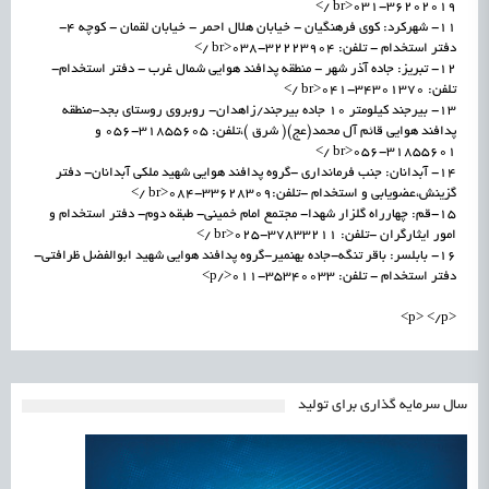
36202019-031<br />
11- شهرکرد: کوی فرهنگیان - خیابان هلال احمر - خیابان لقمان - کوچه 4-
دفتر استخدام - تلفن: 32223904-038<br />
12- تبریز: جاده آذر شهر - منطقه پدافند هوایی شمال غرب - دفتر استخدام-
تلفن: 34301370-041<br />
13- بیرجند کیلومتر 10 جاده بیرجند/زاهدان- روبروی روستای بجد-منطقه
پدافند هوایی قائم آل محمد(عج)( شرق )،تلفن: 31855605-056 و
31855601-056<br />
14- آبدانان: جنب فرمانداری -گروه پدافند هوایی شهید ملکی آبدانان- دفتر
گزینش،عضویابی و استخدام -تلفن:33628309-084<br />
15-قم: چهارراه گلزار شهدا- مجتمع امام خمینی- طبقه دوم- دفتر استخدام و
امور ایثارگران -تلفن: 37833211-025<br />
16- بابلسر: باقر تنگه-جاده بهنمیر-گروه پدافند هوایی شهید ابوالفضل ظرافتی-
دفتر استخدام - تلفن: 35340033-011</p>
<p> </p>
سال سرمایه گذاری برای تولید