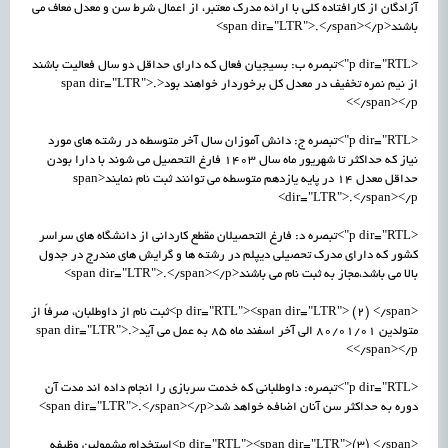
آزادگان از کارافتاده کلی با ارائه مدرک معتبر، از اعمال شرط سن و معدل معاف می
باشند<span dir="LTR">.</span></p>
<p dir="RTL">تبصره ب: بسیجیان فعال که دارای حداقل دو سال فعالیت باشند
از نیم نمره تخفیف در معدل کل برخوردار خواهند بود<span dir="LTR">.
</span></p>
<p dir="RTL">تبصره ج: دانش آموزان سال آخر متوسطه در رشته های مورد
نیاز که حداکثر تا شهریور ماه سال 1403 فارغ التحصیل می شوند با دارا بودن
حداقل معدل 14 در پایه یازدهم متوسطه می توانند ثبت نام نمایند<span
dir="LTR">.</span></p>
<p dir="RTL">تبصره د: فارغ التحصیلان مقطع کاردانی از دانشگاه های سراسر
کشور که دارای مدرک تحصیلی دیپلم در رشته ها و گرایش های مندرج در جدول
بالا می باشد،مجاز به ثبت نام می باشند<span dir="LTR">.</span></p>
<p dir="RTL"><span dir="LTR"> (2) </span>ثبت نام از داوطلبان، صرفاً از
متولدین 80/01/01 الی آخر اسفند ماه 85 به عمل می آید<span dir="LTR">.
</span></p>
<p dir="RTL">تبصره: داوطلبانی که خدمت سربازی را انجام داده اند مدت آن
دوره به حداکثر سن آنان اضافه خواهد شد<span dir="LTR">.</span></p>
<p dir="RTL"><span dir="LTR">(3) </span>استخدام مشمولین وظیفه