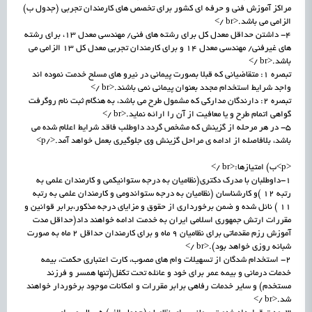
مراکز آموزش فنی و حرفه ای کشور برای تخصص های کارمندان تجربی (جدول ب)
الزامی می باشد.<br />
4- داشتن حداقل معدل کل برای رشته های فنی/ مهندسی معدل 13، برای رشته
های غیرفنی/ مهندسی معدل 14 و برای کارمندان تجربی معدل کل 13 الزامی می
باشد.<br />
تبصره 1: متقاضیانی که قبلا بصورت پیمانی در نیرو های مسلح خدمت نموده اند
واجد شرایط استخدام مجدد بعنوان پیمانی نمی باشند.<br />
تبصره 2: دارندگان مدارکی که مشمول طرح می باشد، به هنگام ثبت نام روگرفت
گواهی اتمام طرح و یا معافیت از آن را ارائه نماید.<br />
5- در هر مرحله از گزینش که مشخص گردد داوطلب فاقد شرایط اعلام شده می
باشد، بلافاصله از ادامه ی مراحل گزینش وی جلوگیری بعمل خواهد آمد.</p>
<p>ب) امتیازها:<br />
1-داوطلبان با مدرک دکتری(نظامیان به درجه ستوانیکمی و کارمندان علمی به
رتبه 12 )و کارشناسان (نظامیان به درجه ستواندومی و کارمندان علمی به رتبه
11 ) نائل شده و ضمن برخورداری از حقوق و مزایای درجه مذکور،برابر قوانین و
مقررات ارتش جمهوری اسلامی ایران به خدمت ادامه خواهند داد(حداقل مدت
آموزش رزم مقدماتی برای نظامیان 9 ماه و برای کارمندان حداقل 2 ماه به صورت
شبانه روزی خواهد بود).<br />
2- استخدام شدگان از تسهیلات وام های مصوب، کارت اعتباری حکمت، بیمه
خدمات درمانی و بیمه عمر برای خود و عائله تحت تکفل(تنها همسر و فرزند
مستخدم) و سایر خدمات رفاهی برابر مقررات و امکانات موجود برخوردار خواهند
شد.<br />