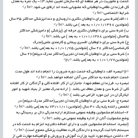
خدمت و ماموریت در هر منطقه ای که سازمان تعیین نماید.13- یک نمره به معدل
کل فرزندان نظامی،داوطلبانی که عضویابی شده اند ارفاق می شود.<br />
شرایط اختصاصی:<br />
1-الف)شرط سنی برای داوطلبان دکتری داروسازی و دندانپزشکی حداکثر 35 سال
(متولدین 01/01/1368 به بعد ) می باشد.<br />
ب) شرط سنی برای داوطلبان دکتری حرفه ای (پزشکی )و دامپزشکی حداکثر
35سال (متولدین 01/01/1368 به بعد ) می باشد.<br />
ج) شرط سنی برای داوطلبان افسری پیمانی و کارمندی علمی(مدرک
کارشناسی)حداکثر 28 سال (متولدین 01/01/75 به بعد)می باشد.<br />
د) شرط سنی برای داوطلبان کارمندان تجربی(حداکثر مدرک دیپلم)26 سال
(متولدین01/01/77 به بعد)می باشد.</p>
<p>تبصره الف: داوطلبانی که خدمت دوره ضرورت را انجام داده اند طول مدت
خدمت انجام شده به حداکثر سن آنان اضافه خواهد شد.<br />
تبصره ب: فرزندان معظم شهدا، جانبازان از کار افتاده کلی و آزادگان از کار افتاده
کلی از شرط سن و معدل معاف می باشد. ( ارائه مدرک معتبر از بنیاد شهید و امور
ایثارگران در این مورد الزامی می باشد ).<br />
تبصره ج: شرط سنی برای داوطلبان کارمندان تجربی(حداکثر مدرک دیپلم) در
تخصص راننده پایه یک 30 سال (متولدین73/01/01 به بعد)می باشد.<br />
2-استخدام مشمولین وظیفه عمومی مستلزم ارایه مدرکی دال بر رسیدگی به
وضع مشمولیت آنان از اداره وظیفه عمومی می باشد.<br />
(تبصره: استخدام مشمولین غایب و دارای اضافه دفترچه اعزام به خدمت که در
سیستم ناجا ثبت گردیده و دارندگان کارت معافیت پزشکی ممنوع است).<br />
3- داشتن دیپلم مورد تایید وزارت آموزش و پرورش و گواهینامه مهارت فنی از