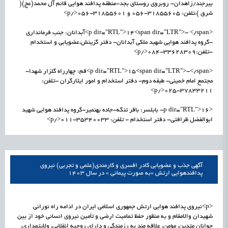
بیرجند/زاهدان- روبروی روستای بجد-منطقه پدافند هوایی قائم آل محمد(عج)(
شرق )،تلفن: 31855605-056 و 31855601-056</p>
<p dir="RTL">14<span dir="LTR">- </span>آبدانان: جنب فرمانداری
-گروه پدافند هوایی شهید ملکی آبدانان- دفتر گزینش،عضویابی و استخدام
-تلفن:33628309-084</p>
<p dir="RTL">15<span dir="LTR">-</span>قم: چهارراه گلزار شهدا-
مجتمع امام خمینی- طبقه دوم- دفتر استخدام و امور ایثارگران -تلفن:
37833211-025</p>
<p dir="RTL">16- بابلسر: باقر تنگه-جاده بهنمیر-گروه پدافند هوایی شهید
ابوالفضل ظرافتی- دفتر استخدام - تلفن: 35340033-011</p>
آگهی جذب و عضویابی کادر افسری و کارمندی(علمی و تجربی) نیروی
پدافندهوایی ارتش «به صورت پیمانی » در سال 1403
<p>نیروی پدافند هوایی ارتش جمهوری اسلامی ایران در ادامه راه نورانی
شهیدان والامقام و به منظور حفظ تمامیت ارضی و تأمین نیروی انسانی خود از بین
جوانان متدین، مؤمن، علاقه مند به رزمندگی و دارای روحیه انقلابی، ولایتمداری،