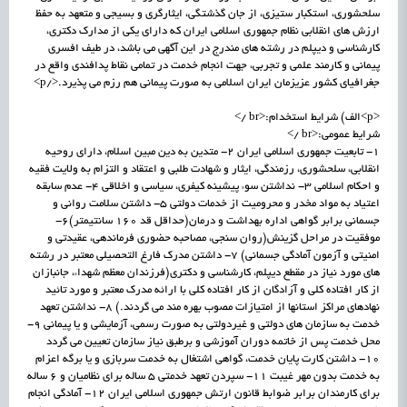
سلحشوری، استکبار ستیزی، از جان گذشتگی، ایثارگری و بسیجی و متعهد به حفظ
ارزش های انقلابی نظام جمهوری اسلامی ایران که دارای یکی از مدارک دکتری،
کارشناسی و دیپلم در رشته های مندرج در این آگهی می باشد، در طیف افسری
پیمانی و کارمند علمی و تجربی، جهت انجام خدمت در تمامی نقاط پدافندی واقع در
جغرافیای کشور عزیزمان ایران اسلامی به صورت پیمانی هم رزم می پذیرد.</p>
<p>الف) شرایط استخدام:<br />
شرایط عمومی:<br />
1- تابعیت جمهوری اسلامی ایران 2- متدین به دین مبین اسلام، دارای روحیه
انقلابی، سلحشوری، رزمندگی، ایثار و شهادت طلبی و اعتقاد و التزام به ولایت فقیه
و احکام اسلامی 3- نداشتن سوء پیشینه کیفری، سیاسی و اخلاقی 4- عدم سابقه
اعتیاد به مواد مخدر و محرومیت از خدمات دولتی 5- داشتن سلامت روانی و
جسمانی برابر گواهی اداره بهداشت و درمان(حداقل قد 160 سانتیمتر)6-
موفقیت در مراحل گزینش(روان سنجی، مصاحبه حضوری فرماندهی، عقیدتی و
امنیتی و آزمون آمادگی جسمانی) 7- داشتن مدرک فارغ التحصیلی معتبر در رشته
های مورد نیاز در مقطع دیپلم، کارشناسی و دکتری(فرزندان معظم شهداء، جانبازان
از کار افتاده کلی و آزادگان از کار افتاده کلی با ارائه مدرک معتبر و مورد تائید
نهادهای مراکز استانها از امتیازات مصوب بهره مند می گردند.) 8- نداشتن تعهد
خدمت به سازمان های دولتی و غیردولتی به صورت رسمی، آزمایشی و یا پیمانی 9-
محل خدمت پس از خاتمه دوران آموزشی و برطبق نیاز سازمان تعیین می گردد
10- داشتن کارت پایان خدمت، گواهی اشتغال به خدمت سربازی و یا برگه اعزام
به خدمت بدون مهر غیبت 11- سپردن تعهد خدمتی 5 ساله برای نظامیان و 6 ساله
برای کارمندان برابر ضوابط قانون ارتش جمهوری اسلامی ایران 12- آمادگی انجام