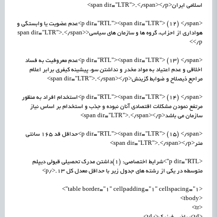
اسلامی ایران<span dir="LTR">.</span></p>
<p dir="RTL"><span dir="LTR"> (12) </span>عدم عضویت یا وابستگی و
هواداری از احزاب، گروه ها و سازمان های سیاسی<span dir="LTR">.</span>
</p>
<p dir="RTL"><span dir="LTR"> (13) </span>عدم معروفیت به فساد
اخلاقی و عدم اعتیاد به مواد مخدر و نداشتن سوء پیشینه کیفری برابر اعلام
مراجع ذیصلاح و ضوابط گزینش<span dir="LTR">.</span></p>
<p dir="RTL"><span dir="LTR"> (14) </span>استخدام افراد به منظور
مرتفع نمودن مشکلات اقتصادی آنان نبوده و جذب و استخدام بر اساس نیاز
سازمان می باشد<span dir="LTR">.</span></p>
<p dir="RTL"><span dir="LTR"> (15) </span>حداقل قد 165 سانتی
متر<span dir="LTR">.</span></p>
<p dir="RTL">شرایط اختصاصی: (1)داشتن مدرک تحصیلی قبولی دیپلم
متوسطه در یکی از رشته های جدول زیر با حداقل معدل کل 13.</p>
<table border="1" cellpadding="1" cellspacing="1">
<tbody>
<tr>