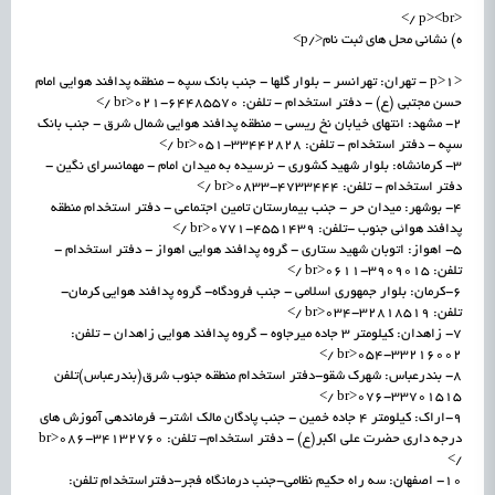
<p><br />
ه) نشانی محل های ثبت نام</p>
<p>1 - تهران: تهرانسر - بلوار گلها - جنب بانک سپه - منطقه پدافند هوایی امام
حسن مجتبی (ع) - دفتر استخدام - تلفن: 64485570-021<br />
2- مشهد: انتهای خیابان نخ ریسی - منطقه پدافند هوایی شمال شرق - جنب بانک
سپه - دفتر استخدام - تلفن: 33442828-051<br />
3- کرمانشاه: بلوار شهید کشوری - نرسیده به میدان امام - مهمانسرای نگین -
دفتر استخدام - تلفن: 4733444-0833<br />
4- بوشهر: میدان حر - جنب بیمارستان تامین اجتماعی - دفتر استخدام منطقه
پدافند هوائی جنوب -تلفن: 4551439-0771<br />
5- اهواز: اتوبان شهید ستاری - گروه پدافند هوایی اهواز - دفتر استخدام -
تلفن: 3909015-0611<br />
6-کرمان: بلوار جمهوری اسلامی - جنب فرودگاه- گروه پدافند هوایی کرمان-
تلفن: 32818519-034<br />
7- زاهدان: کیلومتر 3 جاده میرجاوه - گروه پدافند هوایی زاهدان - تلفن:
33216002-054<br />
8- بندرعباس: شهرک شقو-دفتر استخدام منطقه جنوب شرق(بندرعباس)تلفن
33701515-076<br />
9-اراک: کیلومتر 4 جاده خمین - جنب پادگان مالک اشتر- فرماندهی آموزش های
درجه داری حضرت علی اکبر(ع) - دفتر استخدام- تلفن: 34132760-086<br
/>
10- اصفهان: سه راه حکیم نظامی-جنب درمانگاه فجر-دفتراستخدام تلفن: