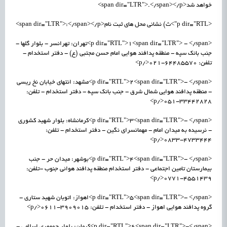
خواهد شد<span dir="LTR">.</span></p>
<p dir="RTL">ث) نشانی محل های ثبت نام<span dir="LTR">:</span></p>
<p dir="RTL">1<span dir="LTR"> - </span>تهران: تهرانسر - بلوار گلها -
جنب بانک سپه - منطقه پدافند هوایی امام حسن مجتبی (ع) - دفتر استخدام -
تلفن: 64485570-021</p>
<p dir="RTL">2<span dir="LTR">- </span>مشهد: انتهای خیابان نخ ریسی
- منطقه پدافند هوایی شمال شرق - جنب بانک سپه - دفتر استخدام - تلفن:
33442828-051</p>
<p dir="RTL">3<span dir="LTR">- </span>کرمانشاه: بلوار شهید کشوری
- نرسیده به میدان امام - مهمانسرای نگین - دفتر استخدام - تلفن:
4733444-0833</p>
<p dir="RTL">4<span dir="LTR">- </span>بوشهر: میدان حر - جنب
بیمارستان تامین اجتماعی - دفتر استخدام منطقه پدافند هوائی جنوب -تلفن:
4551439-0771</p>
<p dir="RTL">5<span dir="LTR">- </span>اهواز: اتوبان شهید ستاری -
گروه پدافند هوایی اهواز - دفتر استخدام - تلفن: 3909015-0611</p>
<p dir="RTL">6<span dir="LTR">-</span>کرمان: بلوار جمهوری اسلامی -