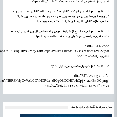
آدرس ذیل انجام می گیرد<span dir="LTR">:</span></p>
<p dir="RTL">آدرس شرکت: کاشان - خیابان آیت اله کاشانی بعد از سه راه
غزنوی - کوچه شیرینی سرای همشهری - واحددوم ساختمان همشهری شرکت
محاسب سازه کاشان تلفن تماس شرکت: 55445939</p>
<p dir="RTL">جهت اطلاع از شرایط عمومی و اختصاصی آزمون قبل از ثبت نام
حتما دفترچه راهنمای فراخوان را با دقت مطالعه شود.</p>
<p dir="RTL"><a
دفترچه راهنما</a></p>
<p dir="RTL">جدول مشاغل مورد نیاز:</p>
<p dir="RTL"><img alt=""
pload/tfVNHRPNrIyCvV5LCOVNCRdx1dlGqOEGQHfTwhOpj21adkBvDO.png"
style="height:226px; width:523px" /></p>
سال سرمایه گذاری برای تولید