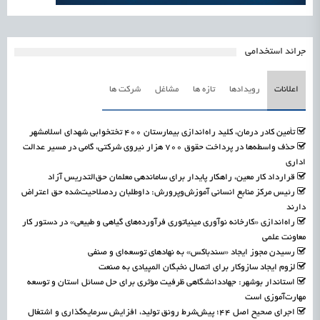
جرائد استخدامی
اعلانات
رویدادها
تازه ها
مشاغل
شرکت ها
تأمین کادر درمان، کلید راه‌اندازی بیمارستان ۴۰۰ تختخوابی شهدای اسلامشهر
حذف واسطه‌ها در پرداخت حقوق ۷۰۰ هزار نیروی شرکتی، گامی در مسیر عدالت
اداری
قرارداد کار معین، راهکار پایدار برای ساماندهی معلمان حق‌التدریس آزاد
رئیس مرکز منابع انسانی آموزش‌وپرورش: داوطلبان ردصلاحیت‌شده حق اعتراض
دارند
راه‌اندازی «کارخانه نوآوری مینیاتوری فرآورده‌های گیاهی و طبیعی» در دستور کار
معاونت علمی
رسیدن مجوز ایجاد «سندباکس» به نهادهای توسعه‌ای و صنفی
لزوم ایجاد سازوکار برای اتصال نخبگان المپیادی به صنعت
استاندار بوشهر: جهاددانشگاهی ظرفیت مؤثری برای حل مسائل استان و توسعه
مهارت‌آموزی است
اجرای صحیح اصل ۴۴؛ پیش‌شرط رونق تولید، افزایش سرمایه‌گذاری و اشتغال