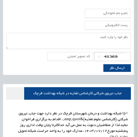
جذب نیروی شرکتی کارشناس تغذیه در شبکه بهداشت قرچک
<p>شبکه بهداشت و درمان شهرستان قرچک در نظر دارد جهت جذب نیروی
شرکتی (کارشناس علوم تغذیه)&amp;quot;، اقدام به برگزاری فراخوان
نماید،لذا از متقاضیان دعوت به عمل می آید حداکثرتا پایان وقت اداری روز
پنجشنبه مورخ1403/07/12، مدارک خود را به واحد حراست شبکه تحویل
نمایند.</p>