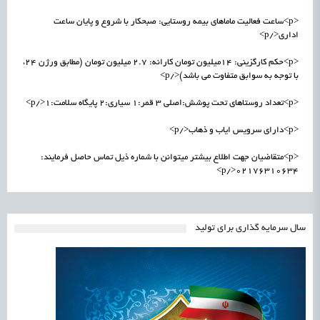
<p>ساعت فعالیت ماماهای بیمه روستایی: صبحکار با شروع و پایان ساعت
اداری</p>
<p>حکم کارگزینی: 14میلیون تومان کارانه: 2.7 میلیون تومان (مطابق ورژن 24،
با توجه به سوابق متفاوت می باشد)</p>
<p>تعداد روستاهای تحت پوشش:اصلی ۳ قمر:۱ سیاری:۲ پایگاه سلامت:۱</p>
<p>دارای سرویس ایاب و ذهاب</p>
<p>متقاضیان جهت اطلاع بیشتر میتوانن با شماره ذیل تماس حاصل فرمایند:
۰۲۱۷۶۳۱۰۶۳۴</p>
سال سرمایه گذاری برای تولید