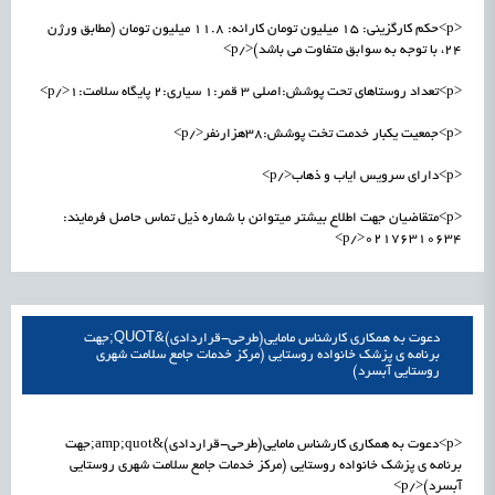
<p>حکم کارگزینی: ۱۵ میلیون تومان کارانه: ۱۱.8 میلیون تومان (مطابق ورژن
24، با توجه به سوابق متفاوت می باشد)</p>
<p>تعداد روستاهای تحت پوشش:اصلی ۳ قمر:۱ سیاری:۲ پایگاه سلامت:۱</p>
<p>جمعیت یکبار خدمت تخت پوشش:۳۸هزارنفر</p>
<p>دارای سرویس ایاب و ذهاب</p>
<p>متقاضیان جهت اطلاع بیشتر میتوانن با شماره ذیل تماس حاصل فرمایند:
۰۲۱۷۶۳۱۰۶۳۴</p>
دعوت به همکاری کارشناس مامایی(طرحی-قراردادی)&QUOT;جهت
برنامه ی پزشک خانواده روستایی (مرکز خدمات جامع سلامت شهری
روستایی آبسرد)
<p>دعوت به همکاری کارشناس مامایی(طرحی-قراردادی)&amp;quot;جهت
برنامه ی پزشک خانواده روستایی (مرکز خدمات جامع سلامت شهری روستایی
آبسرد)</p>