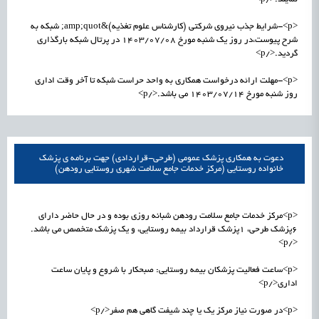
<p>-شرایط جذب نیروی شرکتی (کارشناس علوم تغذیه)&amp;quot; شبکه به
شرح پیوست،در روز یک شنبه مورخ 1403/07/08 در پرتال شبکه بارگذاری
گردید.</p>
<p>-مهلت ارائه درخواست همکاری به واحد حراست شبکه تا آخر وقت اداری
روز شنبه مورخ 1403/07/14 می باشد.</p>
دعوت به همکاری پزشک عمومی (طرحی-قراردادی) جهت برنامه ی پزشک
خانواده روستایی (مرکز خدمات جامع سلامت شهری روستایی رودهن)
<p>مرکز خدمات جامع سلامت رودهن شبانه روزی بوده و در حال حاضر دارای
۶پزشک طرحی، ۱پزشک قرارداد بیمه روستایی، و یک پزشک متخصص می باشد.
</p>
<p>ساعت فعالیت پزشکان بیمه روستایی: صبحکار با شروع و پایان ساعت
اداری</p>
<p>در صورت نیاز مرکز یک یا چند شیفت گاهی هم صفر</p>