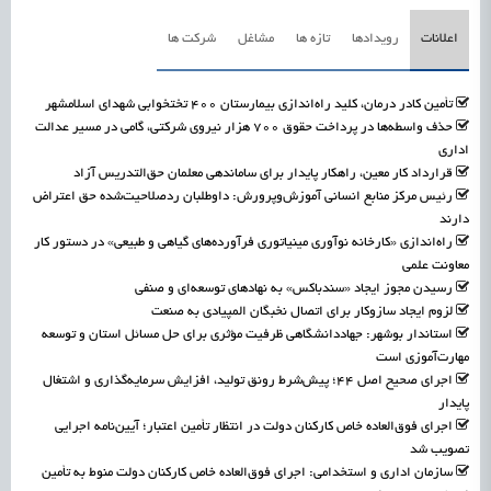
اعلانات
رویدادها
تازه ها
مشاغل
شرکت ها
تأمین کادر درمان، کلید راه‌اندازی بیمارستان ۴۰۰ تختخوابی شهدای اسلامشهر
حذف واسطه‌ها در پرداخت حقوق ۷۰۰ هزار نیروی شرکتی، گامی در مسیر عدالت
اداری
قرارداد کار معین، راهکار پایدار برای ساماندهی معلمان حق‌التدریس آزاد
رئیس مرکز منابع انسانی آموزش‌وپرورش: داوطلبان ردصلاحیت‌شده حق اعتراض
دارند
راه‌اندازی «کارخانه نوآوری مینیاتوری فرآورده‌های گیاهی و طبیعی» در دستور کار
معاونت علمی
رسیدن مجوز ایجاد «سندباکس» به نهادهای توسعه‌ای و صنفی
لزوم ایجاد سازوکار برای اتصال نخبگان المپیادی به صنعت
استاندار بوشهر: جهاددانشگاهی ظرفیت مؤثری برای حل مسائل استان و توسعه
مهارت‌آموزی است
اجرای صحیح اصل ۴۴؛ پیش‌شرط رونق تولید، افزایش سرمایه‌گذاری و اشتغال
پایدار
اجرای فوق‌العاده خاص کارکنان دولت در انتظار تأمین اعتبار؛ آیین‌نامه اجرایی
تصویب شد
سازمان اداری و استخدامی: اجرای فوق‌العاده خاص کارکنان دولت منوط به تأمین