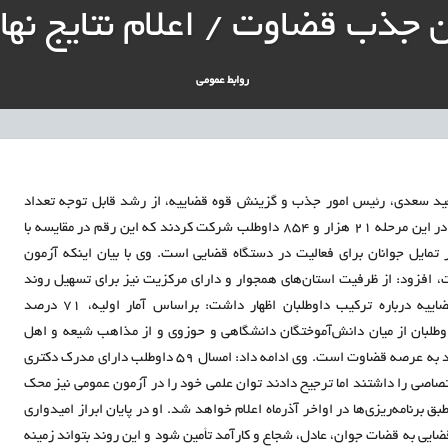
ار پایدار برای ساماندهی معلمان حق‌التدریس آزاد
جذب قضاوت / اعلام نتایج نهایی
نی آموزش‌وپرورش: داوطلبان ردصلاحیت‌شده حق اعتراض دارند
روابط عمومی
آوری مینیاتوری فرآورده‌های گیاهی و طبیعی» در دستور کار معاونت علمی
دباکس» به نهادهای توسعه‌ای و صنفی
عید سعدی، رئیس امور جذب و گزینش قوه قضاییه، از رشد قابل توجه تعداد
داوطلبان آزمون جذب عمومی قضاوت در سال جاری خبر داد و گفت: در این مرحله ۲۱ هزار و ۸۵۴ داوطلب شرکت کردند که این رقم در مقایسه با
یر تمایل جوانان برای فعالیت در دستگاه قضایی است. وی با بیان اینکه آزمون
ه قضایی برگزار شده است، افزود: از ظرفیت استان‌های همجوار و دارای مرکزیت نیز برای تسهیل روند
برگزاری آزمون استفاده شد. رئیس امور جذب و گزینش قوه قضاییه درباره ترکیب داوطلبان اظهار داشت: براساس آمار اولیه، ۷۱ درصد
 تشکیل می‌دهند. داوطلبان از میان دانش‌آموختگان دانشگاهی و حوزوی و از مذاهب شیعه و اهل
سنت هستند که این امر نشان‌دهنده گستره ملی علاقه‌مندان به ورود به عرصه قضاوت است. وی ادامه داد: امسال ۵۹ داوطلب دارای مدرک دکتری
صاصی را داشتند اما ترجیح دادند توان علمی خود را در آزمون عمومی نیز محک
ق برنامه‌ریزی‌ها در اواخر آذرماه اعلام خواهد شد. او در پایان ابراز امیدواری
ضایی به قضات جوان، عادل، شجاع و کارآمد تأمین شود و این روند بتواند زمینه