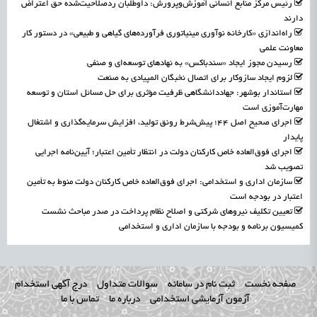
رئیس مرکز منابع انسانی آموزش‌وپرورش: داوطلبان ردصلاحیت‌شده حق اعتراض
دارند
راه‌اندازی «کارخانه نوآوری مینیاتوری فرآورده‌های گیاهی و طبیعی» در دستور کار
معاونت علمی
رسیدن مجوز ایجاد «سندباکس» به نهادهای توسعه‌ای و صنفی
لزوم ایجاد سازوکار برای اتصال نخبگان المپیادی به صنعت
استاندار بوشهر: جهاددانشگاهی ظرفیت مؤثری برای حل مسائل استان و توسعه
مهارت‌آموزی است
اجرای صحیح اصل ۴۴؛ پیش‌شرط رونق تولید، افزایش سرمایه‌گذاری و اشتغال
پایدار
اجرای فوق‌العاده خاص کارکنان دولت در انتظار تأمین اعتبار؛ آیین‌نامه اجرایی
تصویب شد
سازمان اداری و استخدامی: اجرای فوق‌العاده خاص کارکنان دولت منوط به تأمین
اعتبار در بودجه است
تعیین تکلیف نیروهای شرکتی و اصلاح نظام پرداخت در صدر مباحث نشست
کمیسیون برنامه و بودجه با سازمان اداری و استخدامی
صفحه نخست
ثبت نام در سامانه
سوالات متداول
درج آگهی استخدام
آزمون آزمایشی استخدامی
درباره ما
تماس با ما