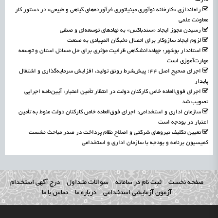
راه‌اندازی «کارخانه نوآوری مینیاتوری فرآورده‌های گیاهی و طبیعی» در دستور کار
معاونت علمی
رسیدن مجوز ایجاد «سندباکس» به نهادهای توسعه‌ای و صنفی
لزوم ایجاد سازوکار برای اتصال نخبگان المپیادی به صنعت
استاندار بوشهر: جهاددانشگاهی ظرفیت مؤثری برای حل مسائل استان و توسعه
مهارت‌آموزی است
اجرای صحیح اصل ۴۴؛ پیش‌شرط رونق تولید، افزایش سرمایه‌گذاری و اشتغال
پایدار
اجرای فوق‌العاده خاص کارکنان دولت در انتظار تأمین اعتبار؛ آیین‌نامه اجرایی
تصویب شد
سازمان اداری و استخدامی: اجرای فوق‌العاده خاص کارکنان دولت منوط به تأمین
اعتبار در بودجه است
تعیین تکلیف نیروهای شرکتی و اصلاح نظام پرداخت در صدر مباحث نشست
کمیسیون برنامه و بودجه با سازمان اداری و استخدامی
صفحه نخست
ثبت نام در سامانه
سوالات متداول
درج آگهی استخدام
آزمون آزمایشی استخدامی
درباره ما
تماس با ما