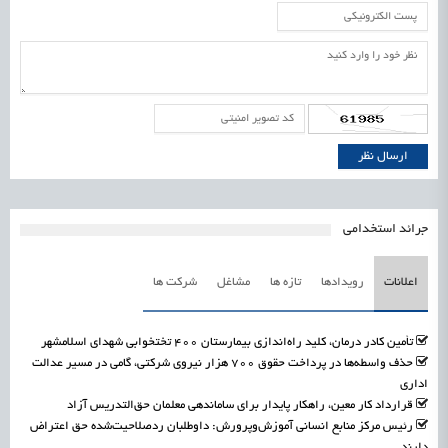
جرائد استخدامی
اعلانات
رویدادها
تازه ها
مشاغل
شرکت ها
تأمین کادر درمان، کلید راه‌اندازی بیمارستان ۴۰۰ تختخوابی شهدای اسلامشهر
حذف واسطه‌ها در پرداخت حقوق ۷۰۰ هزار نیروی شرکتی، گامی در مسیر عدالت
اداری
قرارداد کار معین، راهکار پایدار برای ساماندهی معلمان حق‌التدریس آزاد
رئیس مرکز منابع انسانی آموزش‌وپرورش: داوطلبان ردصلاحیت‌شده حق اعتراض
دارند