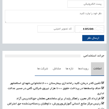
جرائد استخدامی
اعلانات
رویدادها
تازه ها
مشاغل
شرکت ها
تأمین کادر درمان، کلید راه‌اندازی بیمارستان ۴۰۰ تختخوابی شهدای اسلامشهر
حذف واسطه‌ها در پرداخت حقوق ۷۰۰ هزار نیروی شرکتی، گامی در مسیر عدالت
اداری
قرارداد کار معین، راهکار پایدار برای ساماندهی معلمان حق‌التدریس آزاد
رئیس مرکز منابع انسانی آموزش‌وپرورش: داوطلبان ردصلاحیت‌شده حق اعتراض
دارند