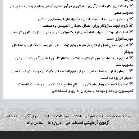
راه‌اندازی «کارخانه نوآوری مینیاتوری فرآورده‌های گیاهی و طبیعی» در دستور کار
معاونت علمی
رسیدن مجوز ایجاد «سندباکس» به نهادهای توسعه‌ای و صنفی
لزوم ایجاد سازوکار برای اتصال نخبگان المپیادی به صنعت
استاندار بوشهر: جهاددانشگاهی ظرفیت مؤثری برای حل مسائل استان و توسعه
مهارت‌آموزی است
اجرای صحیح اصل ۴۴؛ پیش‌شرط رونق تولید، افزایش سرمایه‌گذاری و اشتغال
پایدار
اجرای فوق‌العاده خاص کارکنان دولت در انتظار تأمین اعتبار؛ آیین‌نامه اجرایی
تصویب شد
سازمان اداری و استخدامی: اجرای فوق‌العاده خاص کارکنان دولت منوط به تأمین
اعتبار در بودجه است
تعیین تکلیف نیروهای شرکتی و اصلاح نظام پرداخت در صدر مباحث نشست
کمیسیون برنامه و بودجه با سازمان اداری و استخدامی
صفحه نخست
ثبت نام در سامانه
سوالات متداول
درج آگهی استخدام
آزمون آزمایشی استخدامی
درباره ما
تماس با ما