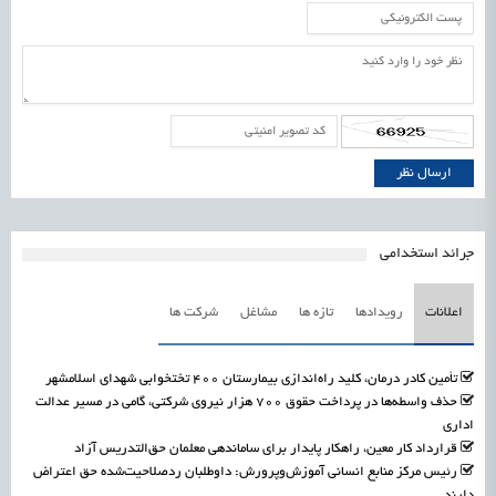
جرائد استخدامی
اعلانات
رویدادها
تازه ها
مشاغل
شرکت ها
تأمین کادر درمان، کلید راه‌اندازی بیمارستان ۴۰۰ تختخوابی شهدای اسلامشهر
حذف واسطه‌ها در پرداخت حقوق ۷۰۰ هزار نیروی شرکتی، گامی در مسیر عدالت
اداری
قرارداد کار معین، راهکار پایدار برای ساماندهی معلمان حق‌التدریس آزاد
رئیس مرکز منابع انسانی آموزش‌وپرورش: داوطلبان ردصلاحیت‌شده حق اعتراض
دارند