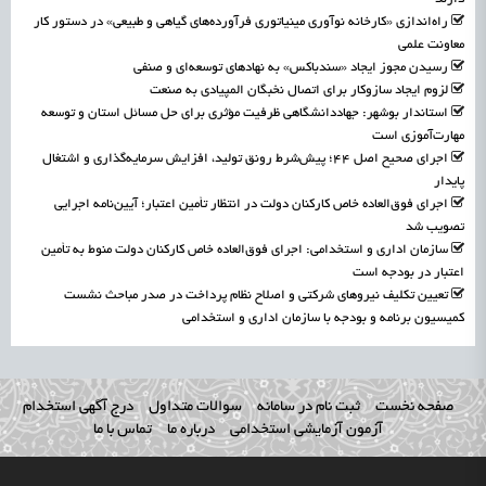
راه‌اندازی «کارخانه نوآوری مینیاتوری فرآورده‌های گیاهی و طبیعی» در دستور کار
معاونت علمی
رسیدن مجوز ایجاد «سندباکس» به نهادهای توسعه‌ای و صنفی
لزوم ایجاد سازوکار برای اتصال نخبگان المپیادی به صنعت
استاندار بوشهر: جهاددانشگاهی ظرفیت مؤثری برای حل مسائل استان و توسعه
مهارت‌آموزی است
اجرای صحیح اصل ۴۴؛ پیش‌شرط رونق تولید، افزایش سرمایه‌گذاری و اشتغال
پایدار
اجرای فوق‌العاده خاص کارکنان دولت در انتظار تأمین اعتبار؛ آیین‌نامه اجرایی
تصویب شد
سازمان اداری و استخدامی: اجرای فوق‌العاده خاص کارکنان دولت منوط به تأمین
اعتبار در بودجه است
تعیین تکلیف نیروهای شرکتی و اصلاح نظام پرداخت در صدر مباحث نشست
کمیسیون برنامه و بودجه با سازمان اداری و استخدامی
صفحه نخست
ثبت نام در سامانه
سوالات متداول
درج آگهی استخدام
آزمون آزمایشی استخدامی
درباره ما
تماس با ما