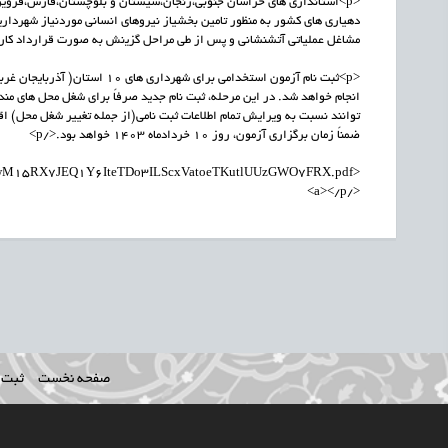
<p>استانداری های خراسان جنوبی،زنجان،سیستان و بلوچستان،فارس،قزوﯾﻦ،
دهیاری های کشور به منظور تامین بخشیاز نیروهای انسانی موردنیاز شهرداری
مشاﻏﻞ عملیاتی آتشنشانی و پس از طی مراحل گزﯾنش به صورت قرارداد کار م
<p>ثبت نام آزمون استخدامی برای
انجام خواهد شد. در این مرحله، ثبت نام جدید صرفاً برای شغل محل های مندر
توانند نسبت به ویرایش تمام اطلاعات ثبت نامی(از جمله تغییر شغل محل) اقدام ن
ضمناً زمان برگزاری آزمون، روز 10 خردادماه 1403 خواهد بود.</p>
</a></p>
صفحه نخست
ثبت ن