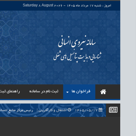
امروز : شنبه 17 مرداد ماه 1405 - Saturday 8 August 2026
فراخوان ها
ثبت نام در سامانه
راهنمای ثبت 
1405/05/17
اشتغال و کارآفرینی
رئیس مرکز منابع انسا
1405/05/17
اشتغال و کارآفرینی
راه‌اندازی «کارخانه نو