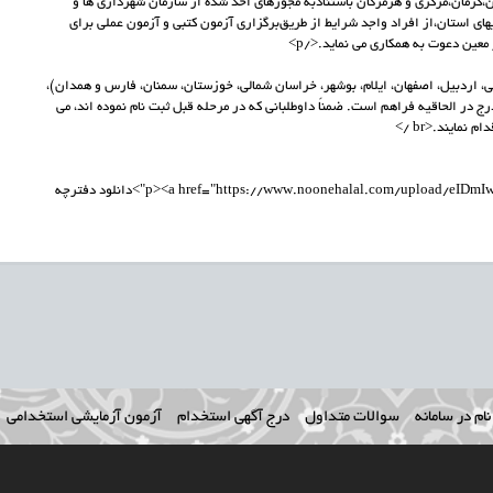
کرمان،مرکزی و هرمزگان باستنادبه مجوزهای اخذ شده از سازمان شهرداری ها و
های استان،از افراد واجد شراﯾﻂ از طرﯾﻖبرگزاری آزمون کتبی و آزمون عملی برای
عین دعوت به همکاری می نماید.</p>
 شهرداری های 10 استان( آذربایجان غربی، اردبیل، اصفهان، ایلام، بوشهر، خراسان شمالی، خوزستان، سمنان، فارس و همدان)،
ج در الحاقیه فراهم است. ضمناً داوطلبانی که در مرحله قبل ثبت نام نموده اند، می
مایند.<br />
<p><a href="https://www.noonehalal.com/upload/eIDmIwM15RX7JEQ1Y6IteTDo3ILScxVatoeTKutlUUzGWO7FRX.pdf">دانلود دفترچه
ام در سامانه
سوالات متداول
درج آگهی استخدام
آزمون آزمایشی استخدامی