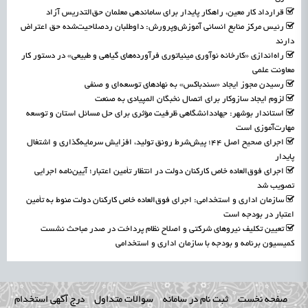
قرارداد کار معین، راهکار پایدار برای ساماندهی معلمان حق‌التدریس آزاد
رئیس مرکز منابع انسانی آموزش‌وپرورش: داوطلبان ردصلاحیت‌شده حق اعتراض
دارند
راه‌اندازی «کارخانه نوآوری مینیاتوری فرآورده‌های گیاهی و طبیعی» در دستور کار
معاونت علمی
رسیدن مجوز ایجاد «سندباکس» به نهادهای توسعه‌ای و صنفی
لزوم ایجاد سازوکار برای اتصال نخبگان المپیادی به صنعت
استاندار بوشهر: جهاددانشگاهی ظرفیت مؤثری برای حل مسائل استان و توسعه
مهارت‌آموزی است
اجرای صحیح اصل ۴۴؛ پیش‌شرط رونق تولید، افزایش سرمایه‌گذاری و اشتغال
پایدار
اجرای فوق‌العاده خاص کارکنان دولت در انتظار تأمین اعتبار؛ آیین‌نامه اجرایی
تصویب شد
سازمان اداری و استخدامی: اجرای فوق‌العاده خاص کارکنان دولت منوط به تأمین
اعتبار در بودجه است
تعیین تکلیف نیروهای شرکتی و اصلاح نظام پرداخت در صدر مباحث نشست
کمیسیون برنامه و بودجه با سازمان اداری و استخدامی
صفحه نخست
ثبت نام در سامانه
سوالات متداول
درج آگهی استخدام