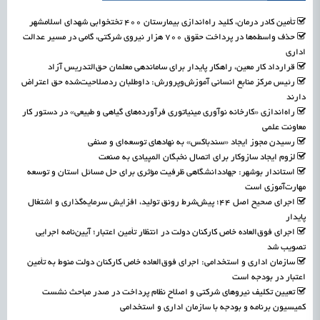
تأمین کادر درمان، کلید راه‌اندازی بیمارستان ۴۰۰ تختخوابی شهدای اسلامشهر
حذف واسطه‌ها در پرداخت حقوق ۷۰۰ هزار نیروی شرکتی، گامی در مسیر عدالت
اداری
قرارداد کار معین، راهکار پایدار برای ساماندهی معلمان حق‌التدریس آزاد
رئیس مرکز منابع انسانی آموزش‌وپرورش: داوطلبان ردصلاحیت‌شده حق اعتراض
دارند
راه‌اندازی «کارخانه نوآوری مینیاتوری فرآورده‌های گیاهی و طبیعی» در دستور کار
معاونت علمی
رسیدن مجوز ایجاد «سندباکس» به نهادهای توسعه‌ای و صنفی
لزوم ایجاد سازوکار برای اتصال نخبگان المپیادی به صنعت
استاندار بوشهر: جهاددانشگاهی ظرفیت مؤثری برای حل مسائل استان و توسعه
مهارت‌آموزی است
اجرای صحیح اصل ۴۴؛ پیش‌شرط رونق تولید، افزایش سرمایه‌گذاری و اشتغال
پایدار
اجرای فوق‌العاده خاص کارکنان دولت در انتظار تأمین اعتبار؛ آیین‌نامه اجرایی
تصویب شد
سازمان اداری و استخدامی: اجرای فوق‌العاده خاص کارکنان دولت منوط به تأمین
اعتبار در بودجه است
تعیین تکلیف نیروهای شرکتی و اصلاح نظام پرداخت در صدر مباحث نشست
کمیسیون برنامه و بودجه با سازمان اداری و استخدامی