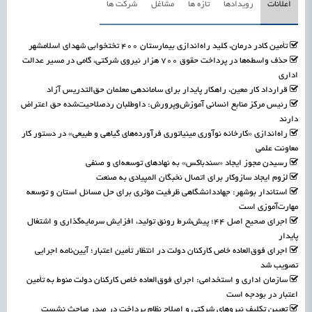
اعلانات
رویدادها
تازه ها
مشاغل
شرکت ها
تأمین کادر درمان، کلید راه‌اندازی بیمارستان ۴۰۰ تختخوابی شهدای اسلامشهر
حذف واسطه‌ها در پرداخت حقوق ۷۰۰ هزار نیروی شرکتی، گامی در مسیر عدالت
اداری
قرارداد کار معین، راهکار پایدار برای ساماندهی معلمان حق‌التدریس آزاد
رئیس مرکز منابع انسانی آموزش‌وپرورش: داوطلبان ردصلاحیت‌شده حق اعتراض
دارند
راه‌اندازی «کارخانه نوآوری مینیاتوری فرآورده‌های گیاهی و طبیعی» در دستور کار
معاونت علمی
رسیدن مجوز ایجاد «سندباکس» به نهادهای توسعه‌ای و صنفی
لزوم ایجاد سازوکار برای اتصال نخبگان المپیادی به صنعت
استاندار بوشهر: جهاددانشگاهی ظرفیت مؤثری برای حل مسائل استان و توسعه
مهارت‌آموزی است
اجرای صحیح اصل ۴۴؛ پیش‌شرط رونق تولید، افزایش سرمایه‌گذاری و اشتغال
پایدار
اجرای فوق‌العاده خاص کارکنان دولت در انتظار تأمین اعتبار؛ آیین‌نامه اجرایی
تصویب شد
سازمان اداری و استخدامی: اجرای فوق‌العاده خاص کارکنان دولت منوط به تأمین
اعتبار در بودجه است
تعیین تکلیف نیروهای شرکتی و اصلاح نظام پرداخت در صدر مباحث نشست