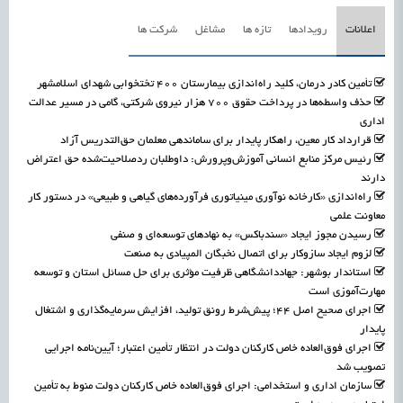
اعلانات
رویدادها
تازه ها
مشاغل
شرکت ها
تأمین کادر درمان، کلید راه‌اندازی بیمارستان ۴۰۰ تختخوابی شهدای اسلامشهر
حذف واسطه‌ها در پرداخت حقوق ۷۰۰ هزار نیروی شرکتی، گامی در مسیر عدالت
اداری
قرارداد کار معین، راهکار پایدار برای ساماندهی معلمان حق‌التدریس آزاد
رئیس مرکز منابع انسانی آموزش‌وپرورش: داوطلبان ردصلاحیت‌شده حق اعتراض
دارند
راه‌اندازی «کارخانه نوآوری مینیاتوری فرآورده‌های گیاهی و طبیعی» در دستور کار
معاونت علمی
رسیدن مجوز ایجاد «سندباکس» به نهادهای توسعه‌ای و صنفی
لزوم ایجاد سازوکار برای اتصال نخبگان المپیادی به صنعت
استاندار بوشهر: جهاددانشگاهی ظرفیت مؤثری برای حل مسائل استان و توسعه
مهارت‌آموزی است
اجرای صحیح اصل ۴۴؛ پیش‌شرط رونق تولید، افزایش سرمایه‌گذاری و اشتغال
پایدار
اجرای فوق‌العاده خاص کارکنان دولت در انتظار تأمین اعتبار؛ آیین‌نامه اجرایی
تصویب شد
سازمان اداری و استخدامی: اجرای فوق‌العاده خاص کارکنان دولت منوط به تأمین