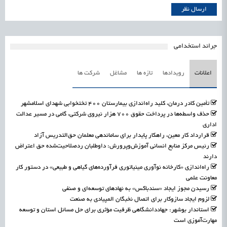
جرائد استخدامی
اعلانات
رویدادها
تازه ها
مشاغل
شرکت ها
تأمین کادر درمان، کلید راه‌اندازی بیمارستان ۴۰۰ تختخوابی شهدای اسلامشهر
حذف واسطه‌ها در پرداخت حقوق ۷۰۰ هزار نیروی شرکتی، گامی در مسیر عدالت
اداری
قرارداد کار معین، راهکار پایدار برای ساماندهی معلمان حق‌التدریس آزاد
رئیس مرکز منابع انسانی آموزش‌وپرورش: داوطلبان ردصلاحیت‌شده حق اعتراض
دارند
راه‌اندازی «کارخانه نوآوری مینیاتوری فرآورده‌های گیاهی و طبیعی» در دستور کار
معاونت علمی
رسیدن مجوز ایجاد «سندباکس» به نهادهای توسعه‌ای و صنفی
لزوم ایجاد سازوکار برای اتصال نخبگان المپیادی به صنعت
استاندار بوشهر: جهاددانشگاهی ظرفیت مؤثری برای حل مسائل استان و توسعه
مهارت‌آموزی است