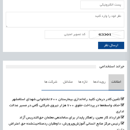
جرائد استخدامی
اعلانات
رویدادها
تازه ها
مشاغل
شرکت ها
تأمین کادر درمان، کلید راه‌اندازی بیمارستان ۴۰۰ تختخوابی شهدای اسلامشهر
حذف واسطه‌ها در پرداخت حقوق ۷۰۰ هزار نیروی شرکتی، گامی در مسیر عدالت
اداری
قرارداد کار معین، راهکار پایدار برای ساماندهی معلمان حق‌التدریس آزاد
رئیس مرکز منابع انسانی آموزش‌وپرورش: داوطلبان ردصلاحیت‌شده حق اعتراض
دارند