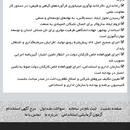
راه‌اندازی «کارخانه نوآوری مینیاتوری فرآورده‌های گیاهی و طبیعی» در دستور کار
معاونت علمی
رسیدن مجوز ایجاد «سندباکس» به نهادهای توسعه‌ای و صنفی
لزوم ایجاد سازوکار برای اتصال نخبگان المپیادی به صنعت
استاندار بوشهر: جهاددانشگاهی ظرفیت مؤثری برای حل مسائل استان و توسعه
مهارت‌آموزی است
اجرای صحیح اصل ۴۴؛ پیش‌شرط رونق تولید، افزایش سرمایه‌گذاری و اشتغال
پایدار
اجرای فوق‌العاده خاص کارکنان دولت در انتظار تأمین اعتبار؛ آیین‌نامه اجرایی
تصویب شد
سازمان اداری و استخدامی: اجرای فوق‌العاده خاص کارکنان دولت منوط به تأمین
اعتبار در بودجه است
تعیین تکلیف نیروهای شرکتی و اصلاح نظام پرداخت در صدر مباحث نشست
کمیسیون برنامه و بودجه با سازمان اداری و استخدامی
صفحه نخست
ثبت نام در سامانه
سوالات متداول
درج آگهی استخدام
آزمون آزمایشی استخدامی
درباره ما
تماس با ما