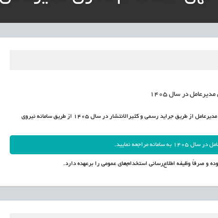
ار پایدار برای ساماندهی معلمان حق‌التدریس آزاد
نی آموزش‌وپرورش: داوطلبان ردصلاحیت‌شده حق اعتراض دارند
آوری مینیاتوری فرآورده‌های گیاهی و طبیعی» در دستور کار معاونت علمی
دباکس» به نهادهای توسعه‌ای و صنفی
دیرعامل در سال 1405
محتویات آگهی استخدامی پس از انتشار رسمی توسط مراکز جذب نیرو معاون مدیرعامل از طریق جراید رسمی و کثیرالانتشار در سال 1405 از طریق سامانه نیروی
 مراجعه نمایید.
ده و صرفاً وظیفه اطلاع‌رسانی استخدام‌های عمومی را برعهده دارد.