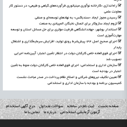
راه‌اندازی «کارخانه نوآوری مینیاتوری فرآورده‌های گیاهی و طبیعی» در دستور کار
معاونت علمی
رسیدن مجوز ایجاد «سندباکس» به نهادهای توسعه‌ای و صنفی
لزوم ایجاد سازوکار برای اتصال نخبگان المپیادی به صنعت
استاندار بوشهر: جهاددانشگاهی ظرفیت مؤثری برای حل مسائل استان و توسعه
مهارت‌آموزی است
اجرای صحیح اصل ۴۴؛ پیش‌شرط رونق تولید، افزایش سرمایه‌گذاری و اشتغال
پایدار
اجرای فوق‌العاده خاص کارکنان دولت در انتظار تأمین اعتبار؛ آیین‌نامه اجرایی
تصویب شد
سازمان اداری و استخدامی: اجرای فوق‌العاده خاص کارکنان دولت منوط به تأمین
اعتبار در بودجه است
تعیین تکلیف نیروهای شرکتی و اصلاح نظام پرداخت در صدر مباحث نشست
کمیسیون برنامه و بودجه با سازمان اداری و استخدامی
صفحه نخست
ثبت نام در سامانه
سوالات متداول
درج آگهی استخدام
آزمون آزمایشی استخدامی
درباره ما
تماس با ما