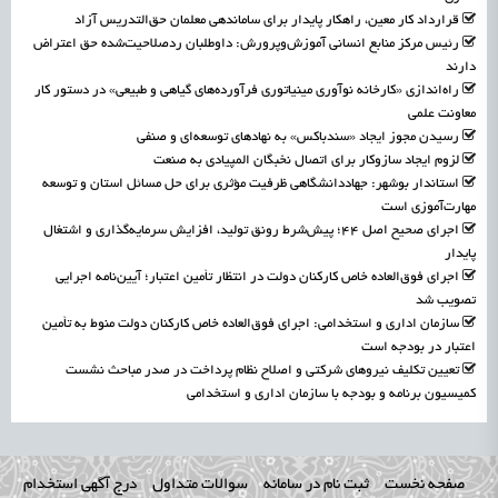
قرارداد کار معین، راهکار پایدار برای ساماندهی معلمان حق‌التدریس آزاد
رئیس مرکز منابع انسانی آموزش‌وپرورش: داوطلبان ردصلاحیت‌شده حق اعتراض
دارند
راه‌اندازی «کارخانه نوآوری مینیاتوری فرآورده‌های گیاهی و طبیعی» در دستور کار
معاونت علمی
رسیدن مجوز ایجاد «سندباکس» به نهادهای توسعه‌ای و صنفی
لزوم ایجاد سازوکار برای اتصال نخبگان المپیادی به صنعت
استاندار بوشهر: جهاددانشگاهی ظرفیت مؤثری برای حل مسائل استان و توسعه
مهارت‌آموزی است
اجرای صحیح اصل ۴۴؛ پیش‌شرط رونق تولید، افزایش سرمایه‌گذاری و اشتغال
پایدار
اجرای فوق‌العاده خاص کارکنان دولت در انتظار تأمین اعتبار؛ آیین‌نامه اجرایی
تصویب شد
سازمان اداری و استخدامی: اجرای فوق‌العاده خاص کارکنان دولت منوط به تأمین
اعتبار در بودجه است
تعیین تکلیف نیروهای شرکتی و اصلاح نظام پرداخت در صدر مباحث نشست
کمیسیون برنامه و بودجه با سازمان اداری و استخدامی
صفحه نخست
ثبت نام در سامانه
سوالات متداول
درج آگهی استخدام